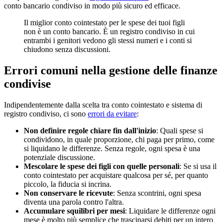
conto bancario condiviso in modo più sicuro ed efficace.
Il miglior conto cointestato per le spese dei tuoi figli
non è un conto bancario. È un registro condiviso in cui
entrambi i genitori vedono gli stessi numeri e i conti si
chiudono senza discussioni.
Errori comuni nella gestione delle finanze
condivise
Indipendentemente dalla scelta tra conto cointestato e sistema di
registro condiviso, ci sono
errori da evitare
:
Non definire regole chiare fin dall'inizio
: Quali spese si
condividono, in quale proporzione, chi paga per primo, come
si liquidano le differenze. Senza regole, ogni spesa è una
potenziale discussione.
Mescolare le spese dei figli con quelle personali
: Se si usa il
conto cointestato per acquistare qualcosa per sé, per quanto
piccolo, la fiducia si incrina.
Non conservare le ricevute
: Senza scontrini, ogni spesa
diventa una parola contro l'altra.
Accumulare squilibri per mesi
: Liquidare le differenze ogni
mese è molto più semplice che trascinarsi debiti per un intero