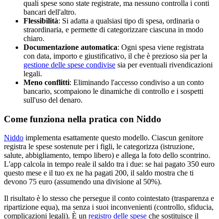
quali spese sono state registrate, ma nessuno controlla i conti
bancari dell'altro.
Flessibilità
: Si adatta a qualsiasi tipo di spesa, ordinaria o
straordinaria, e permette di categorizzare ciascuna in modo
chiaro.
Documentazione automatica
: Ogni spesa viene registrata
con data, importo e giustificativo, il che è prezioso sia per la
gestione delle spese condivise
sia per eventuali rivendicazioni
legali.
Meno conflitti
: Eliminando l'accesso condiviso a un conto
bancario, scompaiono le dinamiche di controllo e i sospetti
sull'uso del denaro.
Come funziona nella pratica con Niddo
Niddo
implementa esattamente questo modello. Ciascun genitore
registra le spese sostenute per i figli, le categorizza (istruzione,
salute, abbigliamento, tempo libero) e allega la foto dello scontrino.
L'app calcola in tempo reale il saldo tra i due: se hai pagato 350 euro
questo mese e il tuo ex ne ha pagati 200, il saldo mostra che ti
devono 75 euro (assumendo una divisione al 50%).
Il risultato è lo stesso che persegue il conto cointestato (trasparenza e
ripartizione equa), ma senza i suoi inconvenienti (controllo, sfiducia,
complicazioni legali). È un
registro delle spese
che sostituisce il