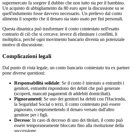
supermercato fa sorgere il dubbio che non tutto sia per il bambino.
Un acquisto di abbigliamento da 80 euro apre la discussione su se
quell'indumento fosse davvero necessario. Un prelievo dal conto
alimenta il sospetto che il denaro sia stato usato per fini personali.
Questa dinamica può trasformare il conto cointestato nell'esatto
contrario di ciò che si cercava: invece di eliminare i conflitti, li
moltiplica, perché ogni movimento bancario diventa un potenziale
motivo di discussione.
Complicazioni legali
Dal punto di vista legale, un conto bancario cointestato tra ex partner
pone diverse questioni:
Responsabilità solidale
: Se il conto è intestato a entrambi i
genitori, entrambi rispondono dei debiti che può generare
(scoperti, mancati pagamenti di addebiti domiciliati).
Pignoramenti
: Se uno dei genitori ha debiti con l'Hacienda,
la Seguridad Social o terzi, il conto cointestato può essere
pignorato, compromettendo il denaro versato dall'altro
genitore per i figli.
Decesso
: In caso di decesso di uno dei titolari, il conto può
essere temporaneamente bloccato fino alla risoluzione della
successione.