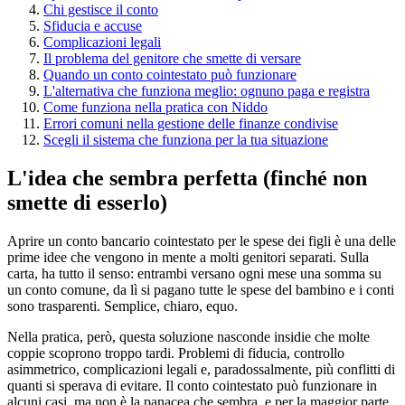
Chi gestisce il conto
Sfiducia e accuse
Complicazioni legali
Il problema del genitore che smette di versare
Quando un conto cointestato può funzionare
L'alternativa che funziona meglio: ognuno paga e registra
Come funziona nella pratica con Niddo
Errori comuni nella gestione delle finanze condivise
Scegli il sistema che funziona per la tua situazione
L'idea che sembra perfetta (finché non
smette di esserlo)
Aprire un conto bancario cointestato per le spese dei figli è una delle
prime idee che vengono in mente a molti genitori separati. Sulla
carta, ha tutto il senso: entrambi versano ogni mese una somma su
un conto comune, da lì si pagano tutte le spese del bambino e i conti
sono trasparenti. Semplice, chiaro, equo.
Nella pratica, però, questa soluzione nasconde insidie che molte
coppie scoprono troppo tardi. Problemi di fiducia, controllo
asimmetrico, complicazioni legali e, paradossalmente, più conflitti di
quanti si sperava di evitare. Il conto cointestato può funzionare in
alcuni casi, ma non è la panacea che sembra, e per la maggior parte