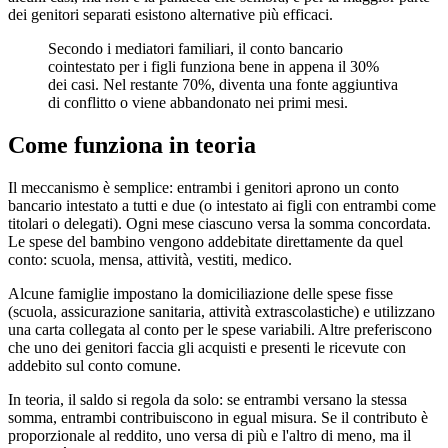
dei genitori separati esistono alternative più efficaci.
Secondo i mediatori familiari, il conto bancario
cointestato per i figli funziona bene in appena il 30%
dei casi. Nel restante 70%, diventa una fonte aggiuntiva
di conflitto o viene abbandonato nei primi mesi.
Come funziona in teoria
Il meccanismo è semplice: entrambi i genitori aprono un conto
bancario intestato a tutti e due (o intestato ai figli con entrambi come
titolari o delegati). Ogni mese ciascuno versa la somma concordata.
Le spese del bambino vengono addebitate direttamente da quel
conto: scuola, mensa, attività, vestiti, medico.
Alcune famiglie impostano la domiciliazione delle spese fisse
(scuola, assicurazione sanitaria, attività extrascolastiche) e utilizzano
una carta collegata al conto per le spese variabili. Altre preferiscono
che uno dei genitori faccia gli acquisti e presenti le ricevute con
addebito sul conto comune.
In teoria, il saldo si regola da solo: se entrambi versano la stessa
somma, entrambi contribuiscono in egual misura. Se il contributo è
proporzionale al reddito, uno versa di più e l'altro di meno, ma il