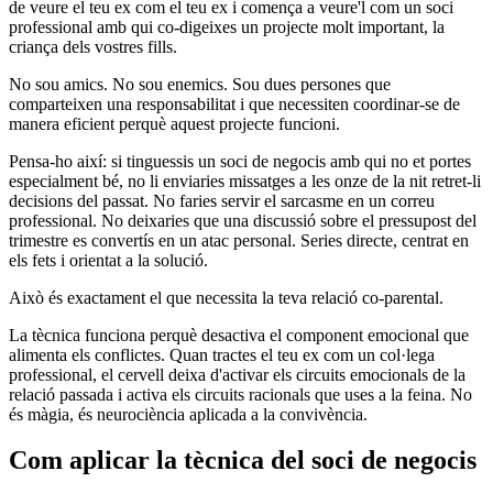
de veure el teu ex com el teu ex i comença a veure'l com un soci
professional amb qui co-digeixes un projecte molt important, la
criança dels vostres fills.
No sou amics. No sou enemics. Sou dues persones que
comparteixen una responsabilitat i que necessiten coordinar-se de
manera eficient perquè aquest projecte funcioni.
Pensa-ho així: si tinguessis un soci de negocis amb qui no et portes
especialment bé, no li enviaries missatges a les onze de la nit retret-li
decisions del passat. No faries servir el sarcasme en un correu
professional. No deixaries que una discussió sobre el pressupost del
trimestre es convertís en un atac personal. Series directe, centrat en
els fets i orientat a la solució.
Això és exactament el que necessita la teva relació co-parental.
La tècnica funciona perquè desactiva el component emocional que
alimenta els conflictes. Quan tractes el teu ex com un col·lega
professional, el cervell deixa d'activar els circuits emocionals de la
relació passada i activa els circuits racionals que uses a la feina. No
és màgia, és neurociència aplicada a la convivència.
Com aplicar la tècnica del soci de negocis