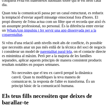
compartit evita els malentesos habituals sobre qui té els nens cada
dia.
Quan tota la comunicació passa per un canal estructurat, es redueix
la temptació d'enviar aquell missatge emocional fora d'hores. El
propi disseny de l'eina actua com un filtre que et recorda que això és
un assumpte professional, no personal. És la diferència entre enviar
un
WhatsApp impulsiu i fer servir una app dissenyada per a la
coparentalitat
.
Si véns d'una relació amb nivells molt alts de conflicte, és possible
que necessitis anar un pas més enllà de la tècnica del soci de negocis
i considerar un model de
parentalitat paral·lela
, on el contacte directe
es minimitza al màxim. Però per a la majoria de les famílies
separades, aplicar aquests principis de manera consistent produeix
resultats notables en poques setmanes.
No necessites que el teu ex canviï perquè la dinàmica
canviï. Quan tu modifiques la teva manera de
comunicar-te, la resposta de l'altre es transforma. És un
principi bàsic de la comunicació humana.
Els teus fills necessiten que deixes de
barallar-te