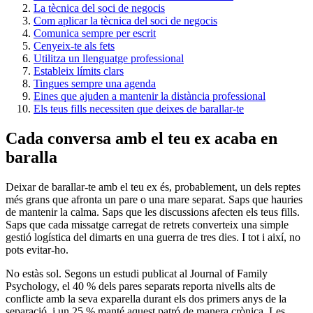
La tècnica del soci de negocis
Com aplicar la tècnica del soci de negocis
Comunica sempre per escrit
Cenyeix-te als fets
Utilitza un llenguatge professional
Estableix límits clars
Tingues sempre una agenda
Eines que ajuden a mantenir la distància professional
Els teus fills necessiten que deixes de barallar-te
Cada conversa amb el teu ex acaba en
baralla
Deixar de barallar-te amb el teu ex és, probablement, un dels reptes
més grans que afronta un pare o una mare separat. Saps que hauries
de mantenir la calma. Saps que les discussions afecten els teus fills.
Saps que cada missatge carregat de retrets converteix una simple
gestió logística del dimarts en una guerra de tres dies. I tot i així, no
pots evitar-ho.
No estàs sol. Segons un estudi publicat al Journal of Family
Psychology, el 40 % dels pares separats reporta nivells alts de
conflicte amb la seva exparella durant els dos primers anys de la
separació, i un 25 % manté aquest patró de manera crònica. Les