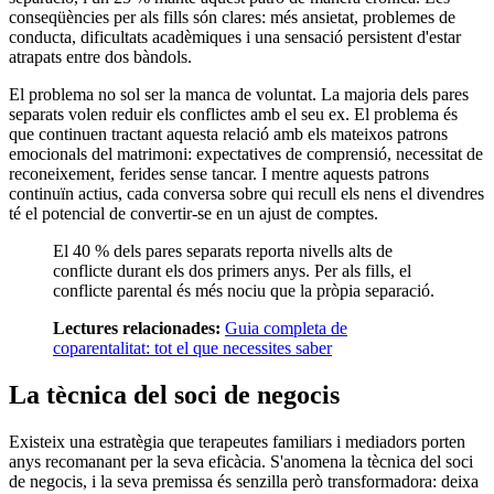
conseqüències per als fills són clares: més ansietat, problemes de
conducta, dificultats acadèmiques i una sensació persistent d'estar
atrapats entre dos bàndols.
El problema no sol ser la manca de voluntat. La majoria dels pares
separats volen reduir els conflictes amb el seu ex. El problema és
que continuen tractant aquesta relació amb els mateixos patrons
emocionals del matrimoni: expectatives de comprensió, necessitat de
reconeixement, ferides sense tancar. I mentre aquests patrons
continuïn actius, cada conversa sobre qui recull els nens el divendres
té el potencial de convertir-se en un ajust de comptes.
El 40 % dels pares separats reporta nivells alts de
conflicte durant els dos primers anys. Per als fills, el
conflicte parental és més nociu que la pròpia separació.
Lectures relacionades:
Guia completa de
coparentalitat: tot el que necessites saber
La tècnica del soci de negocis
Existeix una estratègia que terapeutes familiars i mediadors porten
anys recomanant per la seva eficàcia. S'anomena la tècnica del soci
de negocis, i la seva premissa és senzilla però transformadora: deixa