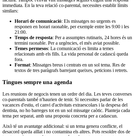
immediata. En la teva relació co-parental, necessites establir límits
similars:
Horari de comunicació
: Els missatges no urgents es
responen en horari raonable, per exemple entre les 9:00 i les
21:00.
Temps de resposta
: Per a assumptes rutinaris, 24 hores és un
termini raonable. Per a urgències, el més aviat possible.
Temes permesos
: La comunicació es limita a temes
relacionats amb els fills. La vida personal de cadascú queda
fora.
Format
: Missatges breus i centrats en un sol tema. Res de
textos de tres paràgrafs barrejant queixes, peticions i retrets.
Tingues sempre una agenda
Les reunions de negocis tenen un ordre del dia. Les teves converses
co-parentals també n'haurien de tenir. Si necessites parlar de les
vacances d'estiu, el canvi d'activitats extraescolars i la despesa del
dentista, no ho barreges tot en un sol missatge caòtic. Planteja cada
tema per separat, amb una proposta concreta per a cadascun.
Això té un avantatge addicional: si un tema genera conflicte, el
desacord queda aïllat i no contamina els altres. Pots resoldre dos de