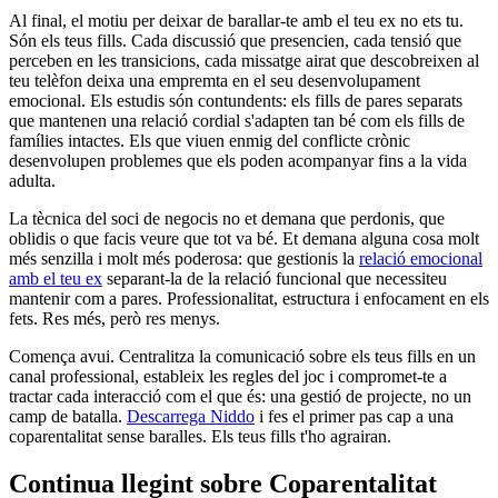
Al final, el motiu per deixar de barallar-te amb el teu ex no ets tu.
Són els teus fills. Cada discussió que presencien, cada tensió que
perceben en les transicions, cada missatge airat que descobreixen al
teu telèfon deixa una empremta en el seu desenvolupament
emocional. Els estudis són contundents: els fills de pares separats
que mantenen una relació cordial s'adapten tan bé com els fills de
famílies intactes. Els que viuen enmig del conflicte crònic
desenvolupen problemes que els poden acompanyar fins a la vida
adulta.
La tècnica del soci de negocis no et demana que perdonis, que
oblidis o que facis veure que tot va bé. Et demana alguna cosa molt
més senzilla i molt més poderosa: que gestionis la
relació emocional
amb el teu ex
separant-la de la relació funcional que necessiteu
mantenir com a pares. Professionalitat, estructura i enfocament en els
fets. Res més, però res menys.
Comença avui. Centralitza la comunicació sobre els teus fills en un
canal professional, estableix les regles del joc i compromet-te a
tractar cada interacció com el que és: una gestió de projecte, no un
camp de batalla.
Descarrega Niddo
i fes el primer pas cap a una
coparentalitat sense baralles. Els teus fills t'ho agrairan.
Continua llegint sobre Coparentalitat