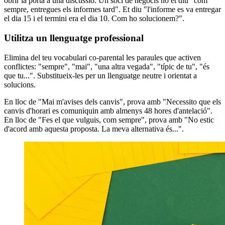
obrir la porta a una discussió. Un soci de negocis no et diu "com
sempre, entregues els informes tard". Et diu "l'informe es va entregar
el dia 15 i el termini era el dia 10. Com ho solucionem?".
Utilitza un llenguatge professional
Elimina del teu vocabulari co-parental les paraules que activen
conflictes: "sempre", "mai", "una altra vegada", "típic de tu", "és
que tu...". Substitueix-les per un llenguatge neutre i orientat a
solucions.
En lloc de "Mai m'avises dels canvis", prova amb "Necessito que els
canvis d'horari es comuniquin amb almenys 48 hores d'antelació".
En lloc de "Fes el que vulguis, com sempre", prova amb "No estic
d'acord amb aquesta proposta. La meva alternativa és...".