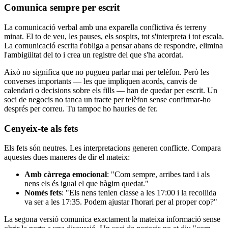
Comunica sempre per escrit
La comunicació verbal amb una exparella conflictiva és terreny
minat. El to de veu, les pauses, els sospirs, tot s'interpreta i tot escala.
La comunicació escrita t'obliga a pensar abans de respondre, elimina
l'ambigüitat del to i crea un registre del que s'ha acordat.
Això no significa que no pugueu parlar mai per telèfon. Però les
converses importants — les que impliquen acords, canvis de
calendari o decisions sobre els fills — han de quedar per escrit. Un
soci de negocis no tanca un tracte per telèfon sense confirmar-ho
després per correu. Tu tampoc ho hauries de fer.
Cenyeix-te als fets
Els fets són neutres. Les interpretacions generen conflicte. Compara
aquestes dues maneres de dir el mateix:
Amb càrrega emocional
: "Com sempre, arribes tard i als
nens els és igual el que hàgim quedat."
Només fets
: "Els nens tenien classe a les 17:00 i la recollida
va ser a les 17:35. Podem ajustar l'horari per al proper cop?"
La segona versió comunica exactament la mateixa informació sense