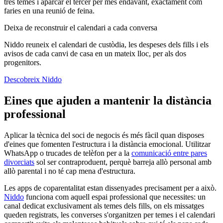
tres temes i aparcar el tercer per més endavant, exactament com
faries en una reunió de feina.
Deixa de reconstruir el calendari a cada conversa
Niddo reuneix el calendari de custòdia, les despeses dels fills i els
avisos de cada canvi de casa en un mateix lloc, per als dos
progenitors.
Descobreix Niddo
Eines que ajuden a mantenir la distància
professional
Aplicar la tècnica del soci de negocis és més fàcil quan disposes
d'eines que fomenten l'estructura i la distància emocional. Utilitzar
WhatsApp o trucades de telèfon per a la
comunicació entre pares
divorciats
sol ser contraproduent, perquè barreja allò personal amb
allò parental i no té cap mena d'estructura.
Les apps de coparentalitat estan dissenyades precisament per a això.
Niddo
funciona com aquell espai professional que necessites: un
canal dedicat exclusivament als temes dels fills, on els missatges
queden registrats, les converses s'organitzen per temes i el calendari