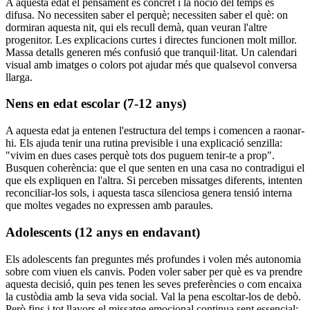
A aquesta edat el pensament és concret i la noció del temps és
difusa. No necessiten saber el perquè; necessiten saber el què: on
dormiran aquesta nit, qui els recull demà, quan veuran l'altre
progenitor. Les explicacions curtes i directes funcionen molt millor.
Massa detalls generen més confusió que tranquil·litat. Un calendari
visual amb imatges o colors pot ajudar més que qualsevol conversa
llarga.
Nens en edat escolar (7-12 anys)
A aquesta edat ja entenen l'estructura del temps i comencen a raonar-
hi. Els ajuda tenir una rutina previsible i una explicació senzilla:
"vivim en dues cases perquè tots dos puguem tenir-te a prop".
Busquen coherència: que el que senten en una casa no contradigui el
que els expliquen en l'altra. Si perceben missatges diferents, intenten
reconciliar-los sols, i aquesta tasca silenciosa genera tensió interna
que moltes vegades no expressen amb paraules.
Adolescents (12 anys en endavant)
Els adolescents fan preguntes més profundes i volen més autonomia
sobre com viuen els canvis. Poden voler saber per què es va prendre
aquesta decisió, quin pes tenen les seves preferències o com encaixa
la custòdia amb la seva vida social. Val la pena escoltar-los de debò.
Però fins i tot llavors el missatge emocional continua sent essencial: