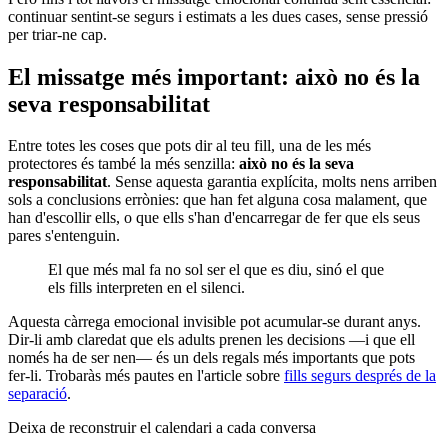
continuar sentint-se segurs i estimats a les dues cases, sense pressió
per triar-ne cap.
El missatge més important: això no és la
seva responsabilitat
Entre totes les coses que pots dir al teu fill, una de les més
protectores és també la més senzilla:
això no és la seva
responsabilitat
. Sense aquesta garantia explícita, molts nens arriben
sols a conclusions errònies: que han fet alguna cosa malament, que
han d'escollir ells, o que ells s'han d'encarregar de fer que els seus
pares s'entenguin.
El que més mal fa no sol ser el que es diu, sinó el que
els fills interpreten en el silenci.
Aquesta càrrega emocional invisible pot acumular-se durant anys.
Dir-li amb claredat que els adults prenen les decisions —i que ell
només ha de ser nen— és un dels regals més importants que pots
fer-li. Trobaràs més pautes en l'article sobre
fills segurs després de la
separació
.
Deixa de reconstruir el calendari a cada conversa