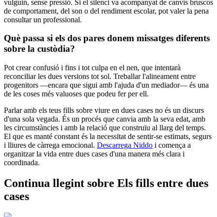
vulguin, sense pressió. Si el silenci va acompanyat de canvis bruscos
de comportament, del son o del rendiment escolar, pot valer la pena
consultar un professional.
Què passa si els dos pares donem missatges diferents
sobre la custòdia?
Pot crear confusió i fins i tot culpa en el nen, que intentarà
reconciliar les dues versions tot sol. Treballar l'alineament entre
progenitors —encara que sigui amb l'ajuda d'un mediador— és una
de les coses més valuoses que podeu fer per ell.
Parlar amb els teus fills sobre viure en dues cases no és un discurs
d'una sola vegada. És un procés que canvia amb la seva edat, amb
les circumstàncies i amb la relació que construïu al llarg del temps.
El que es manté constant és la necessitat de sentir-se estimats, segurs
i lliures de càrrega emocional.
Descarrega Niddo
i comença a
organitzar la vida entre dues cases d'una manera més clara i
coordinada.
Continua llegint sobre Els fills entre dues
cases