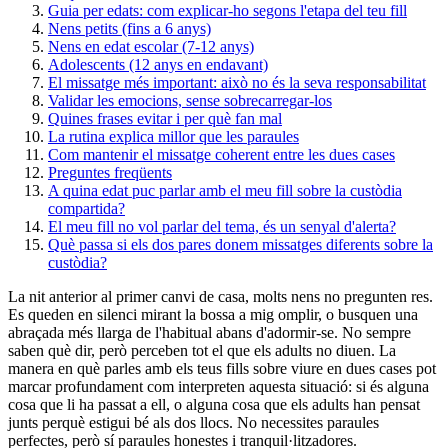
Guia per edats: com explicar-ho segons l'etapa del teu fill
Nens petits (fins a 6 anys)
Nens en edat escolar (7-12 anys)
Adolescents (12 anys en endavant)
El missatge més important: això no és la seva responsabilitat
Validar les emocions, sense sobrecarregar-los
Quines frases evitar i per què fan mal
La rutina explica millor que les paraules
Com mantenir el missatge coherent entre les dues cases
Preguntes freqüents
A quina edat puc parlar amb el meu fill sobre la custòdia
compartida?
El meu fill no vol parlar del tema, és un senyal d'alerta?
Què passa si els dos pares donem missatges diferents sobre la
custòdia?
La nit anterior al primer canvi de casa, molts nens no pregunten res.
Es queden en silenci mirant la bossa a mig omplir, o busquen una
abraçada més llarga de l'habitual abans d'adormir-se. No sempre
saben què dir, però perceben tot el que els adults no diuen. La
manera en què parles amb els teus fills sobre viure en dues cases pot
marcar profundament com interpreten aquesta situació: si és alguna
cosa que li ha passat a ell, o alguna cosa que els adults han pensat
junts perquè estigui bé als dos llocs. No necessites paraules
perfectes, però sí paraules honestes i tranquil·litzadores.