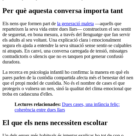
Per què aquesta conversa importa tant
Els nens que formen part de
la generació maleta
—aquells que
reparteixen la seva vida entre dues llars— construeixen el seu sentit
de seguretat, en bona mesura, a través del llenguatge que fan servir
els adults al seu voltant. Una explicació clara i emocionalment
segura els ajuda a entendre la seva situació sense sentir-se culpables
ni atrapats. En canvi, una conversa carregada de tensió, missatges
contradictoris o silencis que no es tanquen pot generar confusió
duradora.
La recerca en psicologia infantil ho confirma: la manera en què els
pares parlen de la custòdia compartida afecta més el benestar del nen
que el propi model de custòdia. No és el nombre de cases el que
protegeix o vulnera un nen, sinó la qualitat del clima emocional que
troba en cadascuna d'elles.
Lectures relacionades:
Dues cases, una infància feliç:
coherència entre dues llars
El que els nens necessiten escoltar
Un dels errors més habituals és intentar explicar-ho tot de cop o