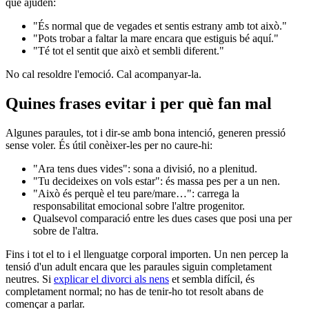
que ajuden:
"És normal que de vegades et sentis estrany amb tot això."
"Pots trobar a faltar la mare encara que estiguis bé aquí."
"Té tot el sentit que això et sembli diferent."
No cal resoldre l'emoció. Cal acompanyar-la.
Quines frases evitar i per què fan mal
Algunes paraules, tot i dir-se amb bona intenció, generen pressió
sense voler. És útil conèixer-les per no caure-hi:
"Ara tens dues vides": sona a divisió, no a plenitud.
"Tu decideixes on vols estar": és massa pes per a un nen.
"Això és perquè el teu pare/mare…": carrega la
responsabilitat emocional sobre l'altre progenitor.
Qualsevol comparació entre les dues cases que posi una per
sobre de l'altra.
Fins i tot el to i el llenguatge corporal importen. Un nen percep la
tensió d'un adult encara que les paraules siguin completament
neutres. Si
explicar el divorci als nens
et sembla difícil, és
completament normal; no has de tenir-ho tot resolt abans de
començar a parlar.