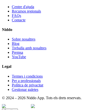
Centre d'ajuda
Recursos regionals
FAQs
Contacte
Niddo
Sobre nosaltres
Blog
Treballa amb nosaltres
Premsa
YouTube
Legal
Termes i condicions
Per a professionals
Política de privacitat
Gestionar galetes
© 2024 – 2026 Niddo App. Tots els drets reservats.