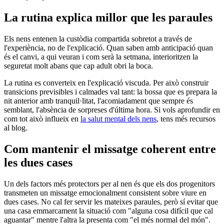
La rutina explica millor que les paraules
Els nens entenen la custòdia compartida sobretot a través de
l'experiència, no de l'explicació. Quan saben amb anticipació quan
és el canvi, a qui veuran i com serà la setmana, interioritzen la
seguretat molt abans que cap adult obri la boca.
La rutina es converteix en l'explicació viscuda. Per això construir
transicions previsibles i calmades val tant: la bossa que es prepara la
nit anterior amb tranquil·litat, l'acomiadament que sempre és
semblant, l'absència de sorpreses d'última hora. Si vols aprofundir en
com tot això influeix en
la salut mental dels nens
, tens més recursos
al blog.
Com mantenir el missatge coherent entre
les dues cases
Un dels factors més protectors per al nen és que els dos progenitors
transmeten un missatge emocionalment consistent sobre viure en
dues cases. No cal fer servir les mateixes paraules, però sí evitar que
una casa emmarcament la situació com "alguna cosa difícil que cal
aguantar" mentre l'altra la presenta com "el més normal del món".