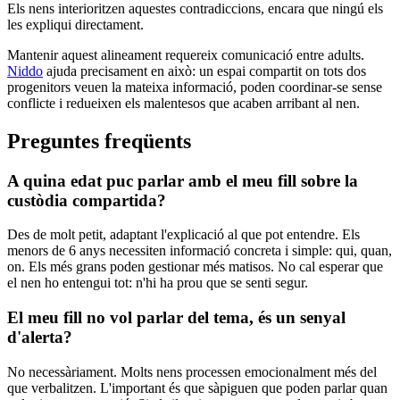
Els nens interioritzen aquestes contradiccions, encara que ningú els
les expliqui directament.
Mantenir aquest alineament requereix comunicació entre adults.
Niddo
ajuda precisament en això: un espai compartit on tots dos
progenitors veuen la mateixa informació, poden coordinar-se sense
conflicte i redueixen els malentesos que acaben arribant al nen.
Preguntes freqüents
A quina edat puc parlar amb el meu fill sobre la
custòdia compartida?
Des de molt petit, adaptant l'explicació al que pot entendre. Els
menors de 6 anys necessiten informació concreta i simple: qui, quan,
on. Els més grans poden gestionar més matisos. No cal esperar que
el nen ho entengui tot: n'hi ha prou que se senti segur.
El meu fill no vol parlar del tema, és un senyal
d'alerta?
No necessàriament. Molts nens processen emocionalment més del
que verbalitzen. L'important és que sàpiguen que poden parlar quan