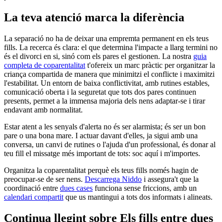
La teva atenció marca la diferència
La separació no ha de deixar una empremta permanent en els teus
fills. La recerca és clara: el que determina l'impacte a llarg termini no
és el divorci en si, sinó com els pares el gestionen. La nostra
guia
completa de coparentalitat
t'ofereix un marc pràctic per organitzar la
criança compartida de manera que minimitzi el conflicte i maximitzi
l'estabilitat. Un entorn de baixa conflictivitat, amb rutines estables,
comunicació oberta i la seguretat que tots dos pares continuen
presents, permet a la immensa majoria dels nens adaptar-se i tirar
endavant amb normalitat.
Estar atent a les senyals d'alerta no és ser alarmista; és ser un bon
pare o una bona mare. I actuar davant d'elles, ja sigui amb una
conversa, un canvi de rutines o l'ajuda d'un professional, és donar al
teu fill el missatge més important de tots: soc aquí i m'importes.
Organitza la coparentalitat perquè els teus fills només hagin de
preocupar-se de ser nens.
Descarrega Niddo
i assegura't que la
coordinació entre
dues cases
funciona sense friccions, amb un
calendari compartit
que us mantingui a tots dos informats i alineats.
Continua llegint sobre Els fills entre dues