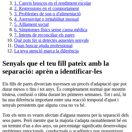
1. Canvis bruscos en el rendiment escolar
2. Regressions en el comportament
3. Problemes de son o d'alimentació
4. Agressivitat o irritabilitat inusual
5. Aïllament social
6. Símptomes físics sense causa mèdica
7. Intents de reconciliar els pares
Què pots fer si detectes aquestes senyals
Quan buscar ajuda professional
La teva atenció marca la diferència
Senyals que el teu fill pateix amb la
separació: aprèn a identificar-les
Els fills de pares divorciats travessen un procés d'adaptació que pot
durar mesos o fins i tot anys. És completament normal que mostrin
tristesa, confusió o ràbia durant les primeres setmanes. Tot i així, hi
ha una diferència important entre una reacció temporal d'ajust i
senyals persistents que alguna cosa no va bé.
Tots els nens es veuen afectats d'alguna manera per la separació dels
seus pares. Però mentre que la majoria s'adapta raonablement bé en
un termini d'un a dos anys, un percentatge significatiu desenvolupa
problemes emocionals, conductuals o acadèmics que requereixen