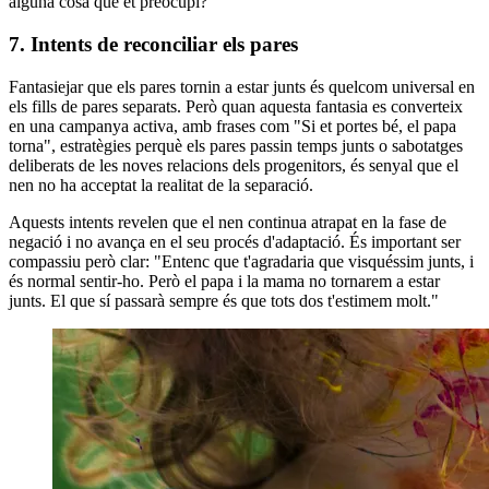
alguna cosa que et preocupi?"
7. Intents de reconciliar els pares
Fantasiejar que els pares tornin a estar junts és quelcom universal en
els fills de pares separats. Però quan aquesta fantasia es converteix
en una campanya activa, amb frases com "Si et portes bé, el papa
torna", estratègies perquè els pares passin temps junts o sabotatges
deliberats de les noves relacions dels progenitors, és senyal que el
nen no ha acceptat la realitat de la separació.
Aquests intents revelen que el nen continua atrapat en la fase de
negació i no avança en el seu procés d'adaptació. És important ser
compassiu però clar: "Entenc que t'agradaria que visquéssim junts, i
és normal sentir-ho. Però el papa i la mama no tornarem a estar
junts. El que sí passarà sempre és que tots dos t'estimem molt."