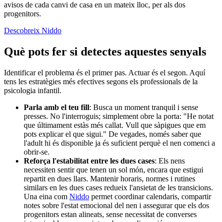
avisos de cada canvi de casa en un mateix lloc, per als dos
progenitors.
Descobreix Niddo
Què pots fer si detectes aquestes senyals
Identificar el problema és el primer pas. Actuar és el segon. Aquí
tens les estratègies més efectives segons els professionals de la
psicologia infantil.
Parla amb el teu fill
: Busca un moment tranquil i sense
presses. No l'interroguis; simplement obre la porta: "He notat
que últimament estàs més callat. Vull que sàpigues que em
pots explicar el que sigui." De vegades, només saber que
l'adult hi és disponible ja és suficient perquè el nen comenci a
obrir-se.
Reforça l'estabilitat entre les dues cases
: Els nens
necessiten sentir que tenen un sol món, encara que estigui
repartit en dues llars. Mantenir horaris, normes i rutines
similars en les dues cases redueix l'ansietat de les transicions.
Una eina com
Niddo
permet coordinar calendaris, compartir
notes sobre l'estat emocional del nen i assegurar que els dos
progenitors estan alineats, sense necessitat de converses