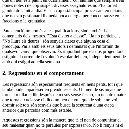
que un nen està patint emocionalment. Un alumne que sempre treia
bones notes i de cop suspèn diverses assignatures no s'ha tornat
gandul de la nit al dia. El seu cap està ocupat processant emocions
que no sap gestionar i li queda poca energia per concentrar-se en les
fraccions o la gramàtica.
Para atenció no només a les qualificacions, sinó també als
comentaris dels mestres. "Està distret a classe", "Ja no participa",
"No lliura els deures" són senyals clares que alguna cosa el
preocupa. Parla amb els seus tutors i demana'ls que t'informin de
qualsevol canvi que observin. És important que els dos progenitors
estiguin al corrent de l'evolució escolar del nen, independentment de
amb qui estigui aquella setmana.
2. Regressions en el comportament
Les regressions són especialment freqüents en nens petits, tot i que
també poden aparèixer en preadolescents. Un nen de sis anys que
torna a mullar el llit després de mesos sense fer-ho, un nen de quatre
que torna a xuclar-se el dit o un nen de vuit que de sobte no vol
dormir sol: tots són senyals que busca la seguretat d'una etapa
anterior que percebia com més estable.
Aquestes regressions són la manera que té el nen de comunicar el
seu malestar quan no té paraules per expressar-lo. No li renyis ni el