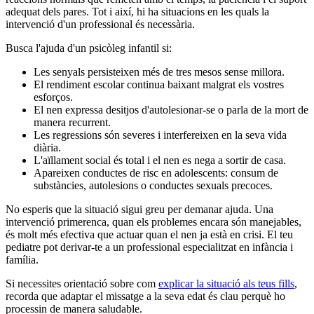
adequat dels pares. Tot i així, hi ha situacions en les quals la
intervenció d'un professional és necessària.
Busca l'ajuda d'un psicòleg infantil si:
Les senyals persisteixen més de tres mesos sense millora.
El rendiment escolar continua baixant malgrat els vostres
esforços.
El nen expressa desitjos d'autolesionar-se o parla de la mort de
manera recurrent.
Les regressions són severes i interfereixen en la seva vida
diària.
L'aïllament social és total i el nen es nega a sortir de casa.
Apareixen conductes de risc en adolescents: consum de
substàncies, autolesions o conductes sexuals precoces.
No esperis que la situació sigui greu per demanar ajuda. Una
intervenció primerenca, quan els problemes encara són manejables,
és molt més efectiva que actuar quan el nen ja està en crisi. El teu
pediatre pot derivar-te a un professional especialitzat en infància i
família.
Si necessites orientació sobre com
explicar la situació als teus fills
,
recorda que adaptar el missatge a la seva edat és clau perquè ho
processin de manera saludable.