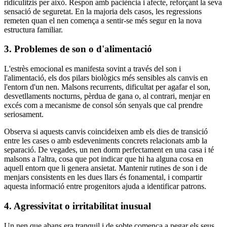
ridiculitzis per això. Respon amb paciència i afecte, reforçant la seva
sensació de seguretat. En la majoria dels casos, les regressions
remeten quan el nen comença a sentir-se més segur en la nova
estructura familiar.
3. Problemes de son o d'alimentació
L'estrès emocional es manifesta sovint a través del son i
l'alimentació, els dos pilars biològics més sensibles als canvis en
l'entorn d'un nen. Malsons recurrents, dificultat per agafar el son,
desvetllaments nocturns, pèrdua de gana o, al contrari, menjar en
excés com a mecanisme de consol són senyals que cal prendre
seriosament.
Observa si aquests canvis coincideixen amb els dies de transició
entre les cases o amb esdeveniments concrets relacionats amb la
separació. De vegades, un nen dorm perfectament en una casa i té
malsons a l'altra, cosa que pot indicar que hi ha alguna cosa en
aquell entorn que li genera ansietat. Mantenir rutines de son i de
menjars consistents en les dues llars és fonamental, i compartir
aquesta informació entre progenitors ajuda a identificar patrons.
4. Agressivitat o irritabilitat inusual
Un nen que abans era tranquil i de sobte comença a pegar els seus