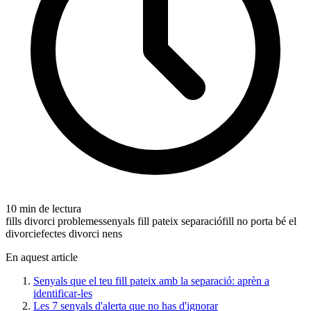
10 min de lectura
fills divorci problemes
senyals fill pateix separació
fill no porta bé el
divorci
efectes divorci nens
En aquest article
Senyals que el teu fill pateix amb la separació: aprèn a
identificar-les
Les 7 senyals d'alerta que no has d'ignorar