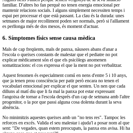
familiar. D'altres ho fan perquè no tenen energia emocional per
mantenir relacions socials. I alguns simplement necessiten temps i
espai per processar el que està passant. La clau és la durada: unes
setmanes de major recolliment poden ser normals, però si l'aïllament
es perllonga més de dos mesos, és moment d'actuar.
6. Símptomes físics sense causa mèdica
Mals de cap freqüents, mals de panxa, nàusees abans d'anar a
l'escola o queixes constants de malestar que el pediatre no pot
explicar mèdicament són el que els psicòlegs anomenen
somatitzacions: el cos expressa el que la ment no pot verbalitzar.
Aquest fenomen és especialment comú en nens d'entre 5 i 10 anys,
que ja tenen prou consciència per patir però encara no tenen el
vocabulari emocional per explicar el que senten. Un nen que cada
dilluns al matí diu que li fa mal la panxa pot estar expressant
l'angoixa de tornar a l'escola després d'un cap de setmana amb l'altre
progenitor, o la por que passi alguna cosa dolenta durant la seva
absència.
No minimitzis aquestes queixes amb un "no tens res". Tampoc les
reforces en excés. Valida el seu malestar i ajuda'l a posar nom al que
sent: "De vegades, quan estem preocupats, la panxa ens avisa. Hi ha