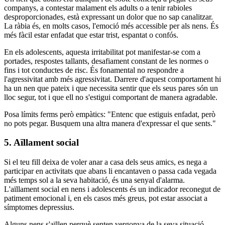
companys, a contestar malament els adults o a tenir rabioles
desproporcionades, està expressant un dolor que no sap canalitzar.
La ràbia és, en molts casos, l'emoció més accessible per als nens. És
més fàcil estar enfadat que estar trist, espantat o confós.
En els adolescents, aquesta irritabilitat pot manifestar-se com a
portades, respostes tallants, desafiament constant de les normes o
fins i tot conductes de risc. És fonamental no respondre a
l'agressivitat amb més agressivitat. Darrere d'aquest comportament hi
ha un nen que pateix i que necessita sentir que els seus pares són un
lloc segur, tot i que ell no s'estigui comportant de manera agradable.
Posa límits ferms però empàtics: "Entenc que estiguis enfadat, però
no pots pegar. Busquem una altra manera d'expressar el que sents."
5. Aïllament social
Si el teu fill deixa de voler anar a casa dels seus amics, es nega a
participar en activitats que abans li encantaven o passa cada vegada
més temps sol a la seva habitació, és una senyal d'alarma.
L'aïllament social en nens i adolescents és un indicador reconegut de
patiment emocional i, en els casos més greus, pot estar associat a
símptomes depressius.
Alguns nens s'aïllen perquè senten vergonya de la seva situació