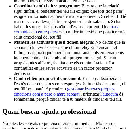
interminables que sovint acaben en discussió.
Coordina't amb l'altre progenitor
: Encara que la relació
sigui difícil, el benestar del teu fill exigeix que tots dos pares
estigueu informats i actueu de manera coherent. Si el teu fill té
malsons a casa teva, l'altre progenitor ha de saber-ho. Si ha
baixat les notes, tots dos n'heu d'estar al corrent. Una
bona
comunicació entre pares
és la millor inversió que pots fer en la
salut emocional del teu fill.
Mantén les activitats que li donen alegria
: No deixis que la
separació li llevi les coses que el fan feliç. Si li encanta el
futbol, assegura't que pugui continuar anant als entrenaments
independentment de amb quin progenitor estigui. Si té un
grup d'amics al barri, facilita que els continuï veient. La
continuïtat en les seves activitats és un factor protector
demostrat.
Cuida el teu propi estat emocional
: Els nens absorbeixen
l'estrès dels seus pares com esponges. Si tu estàs desbordat, el
teu fill ho notarà. Aprendre a
gestionar les teves pròpies
emocions com a pare o mare separat
i prioritzar l'
autocura
és
fonamental, perquè cuidar-te a tu mateix és cuidar el teu fill.
Quan buscar ajuda professional
No totes les senyals requereixen teràpia immediata. Moltes són
reaccions normals que remeten amb el temps, la paciència i el suport