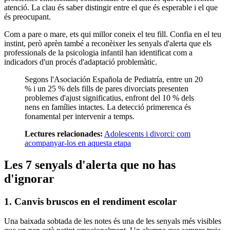
atenció. La clau és saber distingir entre el que és esperable i el que
és preocupant.
Com a pare o mare, ets qui millor coneix el teu fill. Confia en el teu
instint, però aprèn també a reconèixer les senyals d'alerta que els
professionals de la psicologia infantil han identificat com a
indicadors d'un procés d'adaptació problemàtic.
Segons l'Asociación Española de Pediatría, entre un 20
% i un 25 % dels fills de pares divorciats presenten
problemes d'ajust significatius, enfront del 10 % dels
nens en famílies intactes. La detecció primerenca és
fonamental per intervenir a temps.
Lectures relacionades:
Adolescents i divorci: com
acompanyar-los en aquesta etapa
Les 7 senyals d'alerta que no has
d'ignorar
1. Canvis bruscos en el rendiment escolar
Una baixada sobtada de les notes és una de les senyals més visibles