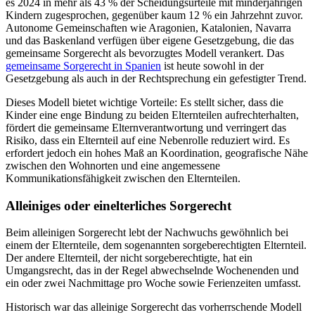
es 2024 in mehr als 43 % der Scheidungsurteile mit minderjährigen
Kindern zugesprochen, gegenüber kaum 12 % ein Jahrzehnt zuvor.
Autonome Gemeinschaften wie Aragonien, Katalonien, Navarra
und das Baskenland verfügen über eigene Gesetzgebung, die das
gemeinsame Sorgerecht als bevorzugtes Modell verankert. Das
gemeinsame Sorgerecht in Spanien
ist heute sowohl in der
Gesetzgebung als auch in der Rechtsprechung ein gefestigter Trend.
Dieses Modell bietet wichtige Vorteile: Es stellt sicher, dass die
Kinder eine enge Bindung zu beiden Elternteilen aufrechterhalten,
fördert die gemeinsame Elternverantwortung und verringert das
Risiko, dass ein Elternteil auf eine Nebenrolle reduziert wird. Es
erfordert jedoch ein hohes Maß an Koordination, geografische Nähe
zwischen den Wohnorten und eine angemessene
Kommunikationsfähigkeit zwischen den Elternteilen.
Alleiniges oder einelterliches Sorgerecht
Beim alleinigen Sorgerecht lebt der Nachwuchs gewöhnlich bei
einem der Elternteile, dem sogenannten sorgeberechtigten Elternteil.
Der andere Elternteil, der nicht sorgeberechtigte, hat ein
Umgangsrecht, das in der Regel abwechselnde Wochenenden und
ein oder zwei Nachmittage pro Woche sowie Ferienzeiten umfasst.
Historisch war das alleinige Sorgerecht das vorherrschende Modell