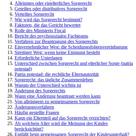
Alleiniges oder einelterliches Sorgerecht
Geteiltes oder distributives Sorgerecht
Verteiltes Sorgerecht
Wie wird das Sorgerecht bestimmt?
Faktoren, die das Gericht bewertet
Rolle des Ministerio Fiscal
Bericht des psychosozialen Fachteams
Verfahren zur Beantragung des Sorgerechts
Einvernehmlicher Weg: die Scheidungsfolgenvereinbarung
Streitiger Weg: wenn keine Einigung besteht
Erforderliche Unterlagen
Unterschied zwischen Sorgerecht und elterlicher Sorge (patria
potestad)
Patria potestad: die rechtliche Elternautorität
Sorgerecht: das tägliche Zusammenleben
Warum der Unterschied wichtig ist
Änderung des Sorgerechts
Wann eine Änderung beantragt werden kann
Von alleinigem zu gemeinsamem Sorgerecht
Änderungsverfahren
Häufig gestellte Fragen
Kann ein Elternteil auf das Sorgerecht verzichten?
Ab welchem Alter wird die Meinung des Kindes
berücksichtigt?
Entfällt beim gemeinsamen Sorgerecht der Kindesunterhalt?