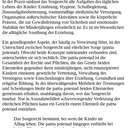
In der Praxis umfasst das Sorgerecht alle Aufgaben des täglichen
Lebens der Kinder: Ernährung, Hygiene, Schulbegleitung,
Hausaufgabenbetreuung, routinemäßige medizinische Versorgung,
Organisation außerschulischer Aktivitäten sowie die körperliche
Präsenz, die zur Gewährleistung von Sicherheit und emotionaler
Stabilität der Minderjährigen erforderlich ist. Es ist im Wesentlichen
die alltägliche Ausübung der Erziehung.
Ein grundlegender Aspekt, der häufig zu Verwirrung führt, ist der
Unterschied zwischen Sorgerecht und elterlicher Sorge (patria
potestad). Obwohl beide Konzepte miteinander verbunden sind,
unterscheiden sie sich rechtlich. Die patria potestad ist die
Gesamtheit der Rechte und Pflichten, die das Gesetz beiden
Elternteilen gegenüber ihren minderjährigen, nicht emanzipierten
Kindern einräumt: gesetzliche Vertretung, Verwaltung des
Vermögens sowie Entscheidungen über Erziehung, Gesundheit und
religiöse Bildung. In der überwältigenden Mehrheit der Trennungen
und Scheidungen bleibt die patria potestad beiden Elternteilen
gemeinsam erhalten, unabhängig davon, wer das Sorgerecht
innehat. Nur in Ausnahmefällen schwerwiegender Verletzung der
elterlichen Pflichten kann ein Gericht einem Elternteil die patria
potestad entziehen.
Das Sorgerecht bestimmt, bei wem die Kinder im
Alltag leben. Die patria potestad hingegen verbleibt bei