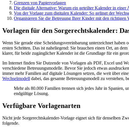
Grenzen von Papiervorlagen
Die digitale Alternative: Warum ein geteilter Kalender in einer 
Von der Vorlage zum digitalen Kalender: So gelingt der Wechs
Organisieren Sie die Betreuung Ihrer Kinder mit den richtige
Vorlagen für den Sorgerechtskalender: D
Wenn Sie gerade eine Scheidungsvereinbarung unterzeichnet haben od
ersten Schritten. Das ist naheliegend: Sie brauchen einen Ort, an dem
klarer, für beide zugänglicher Kalender ist die Grundlage für ein g
Im Internet finden Sie Dutzende von Vorlagen als PDF, Excel und Wor
verschiedene Betreuungsmodelle. Bevor Sie jedoch etwas ausdrucken 
immer mehr Familien auf digitale Lösungen setzen, die weit über eine
Wechselmodell
dabei, das gesamte Betreuungsmodell zu verstehen, be
Mehr als 80.000 Familien trennen sich jedes Jahr in Spanien, un
endgültige Lösung.
Verfügbare Vorlagenarten
Nicht jede Sorgerechtskalender-Vorlage eignet sich für denselben Zw
folgende.