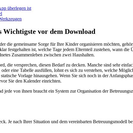
App überlegen ist
el
n Werkzeugen
as Wichtigste vor dem Download
er die gemeinsame Sorge für Ihre Kinder organisieren möchten, gehört
 klar festgehalten ist, welche Tage jedem Elternteil zustehen, wann die 
eordnetes Zusammenleben zwischen zwei Haushalten.
d, die versprechen, diesen Bedarf zu decken. Manche sind sehr einfach
oder eine Tabelle ausfüllen, lohnt es sich zu verstehen, welche Mögl
 statische Vorlage hinausgehen. Wenn Sie sich noch in der Anfangsphas
vor Sie den Kalender einrichten.
d jede von ihnen braucht ein System zur Organisation der Betreuungszeite
eck. Je nach Ihrer Situation und dem vereinbarten Betreuungsmodell be