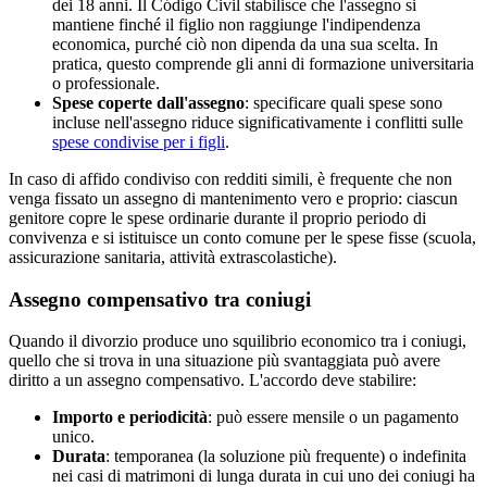
dei 18 anni. Il Código Civil stabilisce che l'assegno si
mantiene finché il figlio non raggiunge l'indipendenza
economica, purché ciò non dipenda da una sua scelta. In
pratica, questo comprende gli anni di formazione universitaria
o professionale.
Spese coperte dall'assegno
: specificare quali spese sono
incluse nell'assegno riduce significativamente i conflitti sulle
spese condivise per i figli
.
In caso di affido condiviso con redditi simili, è frequente che non
venga fissato un assegno di mantenimento vero e proprio: ciascun
genitore copre le spese ordinarie durante il proprio periodo di
convivenza e si istituisce un conto comune per le spese fisse (scuola,
assicurazione sanitaria, attività extrascolastiche).
Assegno compensativo tra coniugi
Quando il divorzio produce uno squilibrio economico tra i coniugi,
quello che si trova in una situazione più svantaggiata può avere
diritto a un assegno compensativo. L'accordo deve stabilire:
Importo e periodicità
: può essere mensile o un pagamento
unico.
Durata
: temporanea (la soluzione più frequente) o indefinita
nei casi di matrimoni di lunga durata in cui uno dei coniugi ha