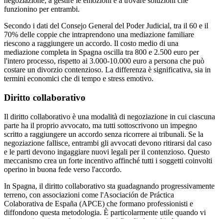
negoziazione, a gestire le emozioni e a trovare soluzioni che
funzionino per entrambi.
Secondo i dati del Consejo General del Poder Judicial, tra il 60 e il
70% delle coppie che intraprendono una mediazione familiare
riescono a raggiungere un accordo. Il costo medio di una
mediazione completa in Spagna oscilla tra 800 e 2.500 euro per
l'intero processo, rispetto ai 3.000-10.000 euro a persona che può
costare un divorzio contenzioso. La differenza è significativa, sia in
termini economici che di tempo e stress emotivo.
Diritto collaborativo
Il diritto collaborativo è una modalità di negoziazione in cui ciascuna
parte ha il proprio avvocato, ma tutti sottoscrivono un impegno
scritto a raggiungere un accordo senza ricorrere ai tribunali. Se la
negoziazione fallisce, entrambi gli avvocati devono ritirarsi dal caso
e le parti devono ingaggiare nuovi legali per il contenzioso. Questo
meccanismo crea un forte incentivo affinché tutti i soggetti coinvolti
operino in buona fede verso l'accordo.
In Spagna, il diritto collaborativo sta guadagnando progressivamente
terreno, con associazioni come l'Asociación de Práctica
Colaborativa de España (APCE) che formano professionisti e
diffondono questa metodologia. È particolarmente utile quando vi