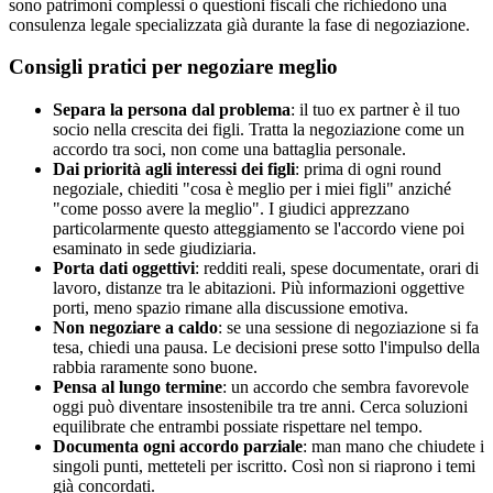
sono patrimoni complessi o questioni fiscali che richiedono una
consulenza legale specializzata già durante la fase di negoziazione.
Consigli pratici per negoziare meglio
Separa la persona dal problema
: il tuo ex partner è il tuo
socio nella crescita dei figli. Tratta la negoziazione come un
accordo tra soci, non come una battaglia personale.
Dai priorità agli interessi dei figli
: prima di ogni round
negoziale, chiediti "cosa è meglio per i miei figli" anziché
"come posso avere la meglio". I giudici apprezzano
particolarmente questo atteggiamento se l'accordo viene poi
esaminato in sede giudiziaria.
Porta dati oggettivi
: redditi reali, spese documentate, orari di
lavoro, distanze tra le abitazioni. Più informazioni oggettive
porti, meno spazio rimane alla discussione emotiva.
Non negoziare a caldo
: se una sessione di negoziazione si fa
tesa, chiedi una pausa. Le decisioni prese sotto l'impulso della
rabbia raramente sono buone.
Pensa al lungo termine
: un accordo che sembra favorevole
oggi può diventare insostenibile tra tre anni. Cerca soluzioni
equilibrate che entrambi possiate rispettare nel tempo.
Documenta ogni accordo parziale
: man mano che chiudete i
singoli punti, metteteli per iscritto. Così non si riaprono i temi
già concordati.