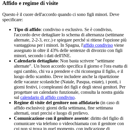
Affido e regime di visite
Questo è il cuore dell'accordo quando ci sono figli minori. Deve
specificare:
Tipo di affido
: condiviso o esclusivo. Se è condiviso,
l'accordo deve dettagliare lo schema di alternanza (settimane
alternate, 2-2-3, ecc.) e spiegare perché si ritiene l'opzione più
vantaggiosa per i minori. In Spagna, l'
affido condiviso
viene
assegnato in oltre il 43% delle sentenze di divorzio con figli
minori, secondo i dati dell'INE.
Calendario dettagliato
: Non basta scrivere "settimane
alternate". Un buon accordo specifica il giorno e l'ora esatta di
ogni cambio, chi va a prendere e chi riconsegna il figlio, e il
luogo dello scambio. Deve includere anche la ripartizione
delle vacanze scolastiche (Natale, Pasqua, estate), i ponti, i
giorni festivi, i compleanni dei figli e degli stessi genitori. Per
progettare un calendario funzionale, consulta la nostra guida
sul
calendario di affido condiviso
.
Regime di visite del genitore non affidatario
(in caso di
affido esclusivo): giorni della settimana, fine settimana
alternati, orari precisi e luogo di prelievo.
Comunicazione con il genitore assente
: diritto del figlio di
comunicare via telefono o videochiamata con il genitore con
cui non si trova in quel momento, con indicazione di