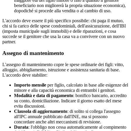
maggiore età del figlio minore o fino a quando il genitore
beneficiario non migliorerà la propria situazione economica),
dopodiché si procede alla vendita o al cambio di uso.
L'accordo deve essere il più specifico possibile: chi paga il mutuo,
chi si fa carico delle spese condominiali, dell'assicurazione, dell'IBI
(imposta municipale sugli immobili) e delle riparazioni, e cosa
succede se il genitore che usa la casa va a convivere con un nuovo
partner.
Assegno di mantenimento
L'assegno di mantenimento copre le spese ordinarie dei figli: vitto,
alloggio, abbigliamento, istruzione e assistenza sanitaria di base.
L'accordo deve stabilire:
Importo mensile
per figlio, calcolato in base alle esigenze del
minore e alla capacità economica di entrambi i genitori.
Modalità e data di pagamento
: bonifico bancario, accredito
su conto, domiciliazione. Indicare il giorno esatto del mese
evita discussioni.
Clausola di aggiornamento
: di solito si collega l'assegno
all'IPC annuale pubblicato dall'INE, ma si possono
concordare anche altri meccanismi di revisione.
Durata
: l'obbligo non cessa automaticamente al compimento