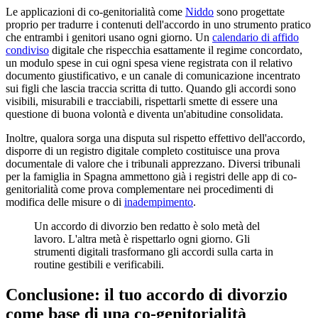
Le applicazioni di co-genitorialità come
Niddo
sono progettate
proprio per tradurre i contenuti dell'accordo in uno strumento pratico
che entrambi i genitori usano ogni giorno. Un
calendario di affido
condiviso
digitale che rispecchia esattamente il regime concordato,
un modulo spese in cui ogni spesa viene registrata con il relativo
documento giustificativo, e un canale di comunicazione incentrato
sui figli che lascia traccia scritta di tutto. Quando gli accordi sono
visibili, misurabili e tracciabili, rispettarli smette di essere una
questione di buona volontà e diventa un'abitudine consolidata.
Inoltre, qualora sorga una disputa sul rispetto effettivo dell'accordo,
disporre di un registro digitale completo costituisce una prova
documentale di valore che i tribunali apprezzano. Diversi tribunali
per la famiglia in Spagna ammettono già i registri delle app di co-
genitorialità come prova complementare nei procedimenti di
modifica delle misure o di
inadempimento
.
Un accordo di divorzio ben redatto è solo metà del
lavoro. L'altra metà è rispettarlo ogni giorno. Gli
strumenti digitali trasformano gli accordi sulla carta in
routine gestibili e verificabili.
Conclusione: il tuo accordo di divorzio
come base di una co-genitorialità