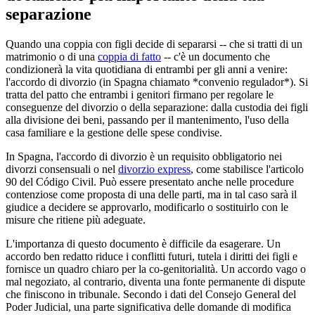
separazione
Quando una coppia con figli decide di separarsi -- che si tratti di un
matrimonio o di una
coppia di fatto
-- c'è un documento che
condizionerà la vita quotidiana di entrambi per gli anni a venire:
l'accordo di divorzio (in Spagna chiamato *convenio regulador*). Si
tratta del patto che entrambi i genitori firmano per regolare le
conseguenze del divorzio o della separazione: dalla custodia dei figli
alla divisione dei beni, passando per il mantenimento, l'uso della
casa familiare e la gestione delle spese condivise.
In Spagna, l'accordo di divorzio è un requisito obbligatorio nei
divorzi consensuali o nel
divorzio express
, come stabilisce l'articolo
90 del Código Civil. Può essere presentato anche nelle procedure
contenziose come proposta di una delle parti, ma in tal caso sarà il
giudice a decidere se approvarlo, modificarlo o sostituirlo con le
misure che ritiene più adeguate.
L'importanza di questo documento è difficile da esagerare. Un
accordo ben redatto riduce i conflitti futuri, tutela i diritti dei figli e
fornisce un quadro chiaro per la co-genitorialità. Un accordo vago o
mal negoziato, al contrario, diventa una fonte permanente di dispute
che finiscono in tribunale. Secondo i dati del Consejo General del
Poder Judicial, una parte significativa delle domande di modifica