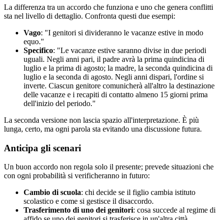
La differenza tra un accordo che funziona e uno che genera conflitti
sta nel livello di dettaglio. Confronta questi due esempi:
Vago
: "I genitori si divideranno le vacanze estive in modo
equo."
Specifico
: "Le vacanze estive saranno divise in due periodi
uguali. Negli anni pari, il padre avrà la prima quindicina di
luglio e la prima di agosto; la madre, la seconda quindicina di
luglio e la seconda di agosto. Negli anni dispari, l'ordine si
inverte. Ciascun genitore comunicherà all'altro la destinazione
delle vacanze e i recapiti di contatto almeno 15 giorni prima
dell'inizio del periodo."
La seconda versione non lascia spazio all'interpretazione. È più
lunga, certo, ma ogni parola sta evitando una discussione futura.
Anticipa gli scenari
Un buon accordo non regola solo il presente; prevede situazioni che
con ogni probabilità si verificheranno in futuro:
Cambio di scuola
: chi decide se il figlio cambia istituto
scolastico e come si gestisce il disaccordo.
Trasferimento di uno dei genitori
: cosa succede al regime di
affido se uno dei genitori si trasferisce in un'altra città.