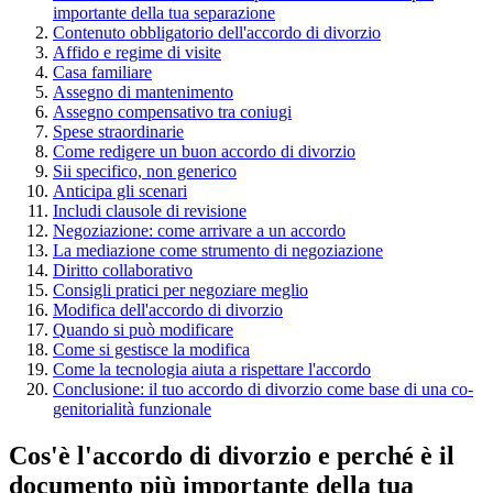
importante della tua separazione
Contenuto obbligatorio dell'accordo di divorzio
Affido e regime di visite
Casa familiare
Assegno di mantenimento
Assegno compensativo tra coniugi
Spese straordinarie
Come redigere un buon accordo di divorzio
Sii specifico, non generico
Anticipa gli scenari
Includi clausole di revisione
Negoziazione: come arrivare a un accordo
La mediazione come strumento di negoziazione
Diritto collaborativo
Consigli pratici per negoziare meglio
Modifica dell'accordo di divorzio
Quando si può modificare
Come si gestisce la modifica
Come la tecnologia aiuta a rispettare l'accordo
Conclusione: il tuo accordo di divorzio come base di una co-
genitorialità funzionale
Cos'è l'accordo di divorzio e perché è il
documento più importante della tua