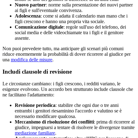
Nuovo partner
: norme sulla presentazione dei nuovi partner
ai figli e sull'eventuale convivenza.
Adolescenza
: come si adatta il calendario man mano che i
figli crescono e hanno una propria vita sociale.
Comunicazione digitale
: regole sull'uso del telefono, dei
social media e delle videochiamate tra i figli e il genitore
assente.
Non puoi prevedere tutto, ma anticipare gli scenari più comuni
riduce enormemente la probabilità di dover ricorrere al giudice per
una
modifica delle misure
.
Includi clausole di revisione
Le circostanze cambiano: i figli crescono, i redditi variano, le
esigenze evolvono. Un accordo ben strutturato include clausole che
ne facilitano l'adattamento:
Revisione periodica
: stabilire che ogni due o tre anni
entrambi i genitori riesaminino l'accordo e valutino se è
necessario modificare qualcosa.
Meccanismo di risoluzione dei conflitti
: prima di ricorrere al
giudice, impegnarsi a tentare di risolvere le divergenze tramite
mediazione familiare
.