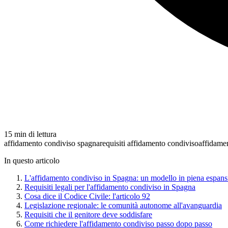
15 min di lettura
affidamento condiviso spagna
requisiti affidamento condiviso
affidamen
In questo articolo
L'affidamento condiviso in Spagna: un modello in piena espans
Requisiti legali per l'affidamento condiviso in Spagna
Cosa dice il Codice Civile: l'articolo 92
Legislazione regionale: le comunità autonome all'avanguardia
Requisiti che il genitore deve soddisfare
Come richiedere l'affidamento condiviso passo dopo passo