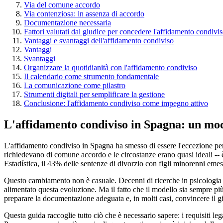
Via del comune accordo
Via contenziosa: in assenza di accordo
Documentazione necessaria
Fattori valutati dal giudice per concedere l'affidamento condivi
Vantaggi e svantaggi dell'affidamento condiviso
Vantaggi
Svantaggi
Organizzare la quotidianità con l'affidamento condiviso
Il calendario come strumento fondamentale
La comunicazione come pilastro
Strumenti digitali per semplificare la gestione
Conclusione: l'affidamento condiviso come impegno attivo
L'affidamento condiviso in Spagna: un mod
L'affidamento condiviso in Spagna ha smesso di essere l'eccezione per 
richiedevano di comune accordo e le circostanze erano quasi ideali -- è
Estadística, il 43% delle sentenze di divorzio con figli minorenni emes
Questo cambiamento non è casuale. Decenni di ricerche in psicologia in
alimentato questa evoluzione. Ma il fatto che il modello sia sempre pi
preparare la documentazione adeguata e, in molti casi, convincere il giud
Questa guida raccoglie tutto ciò che è necessario sapere: i requisiti le