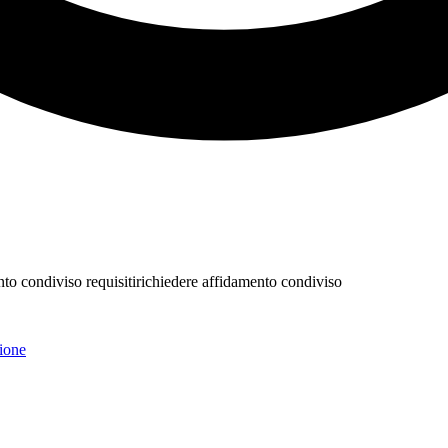
to condiviso requisiti
richiedere affidamento condiviso
ione