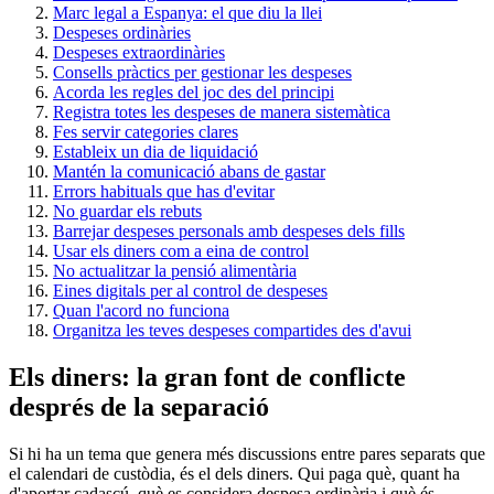
Marc legal a Espanya: el que diu la llei
Despeses ordinàries
Despeses extraordinàries
Consells pràctics per gestionar les despeses
Acorda les regles del joc des del principi
Registra totes les despeses de manera sistemàtica
Fes servir categories clares
Estableix un dia de liquidació
Mantén la comunicació abans de gastar
Errors habituals que has d'evitar
No guardar els rebuts
Barrejar despeses personals amb despeses dels fills
Usar els diners com a eina de control
No actualitzar la pensió alimentària
Eines digitals per al control de despeses
Quan l'acord no funciona
Organitza les teves despeses compartides des d'avui
Els diners: la gran font de conflicte
després de la separació
Si hi ha un tema que genera més discussions entre pares separats que
el calendari de custòdia, és el dels diners. Qui paga què, quant ha
d'aportar cadascú, què es considera despesa ordinària i què és