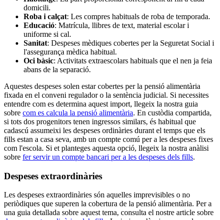
domicili.
Roba i calçat
: Les compres habituals de roba de temporada.
Educació
: Matrícula, llibres de text, material escolar i
uniforme si cal.
Sanitat
: Despeses mèdiques cobertes per la Seguretat Social i
l'assegurança mèdica habitual.
Oci bàsic
: Activitats extraescolars habituals que el nen ja feia
abans de la separació.
Aquestes despeses solen estar cobertes per la pensió alimentària
fixada en el conveni regulador o la sentència judicial. Si necessites
entendre com es determina aquest import, llegeix la nostra guia
sobre
com es calcula la pensió alimentària
. En custòdia compartida,
si tots dos progenitors tenen ingressos similars, és habitual que
cadascú assumeixi les despeses ordinàries durant el temps que els
fills estan a casa seva, amb un compte comú per a les despeses fixes
com l'escola. Si et planteges aquesta opció, llegeix la nostra anàlisi
sobre
fer servir un compte bancari per a les despeses dels fills
.
Despeses extraordinàries
Les despeses extraordinàries són aquelles imprevisibles o no
periòdiques que superen la cobertura de la pensió alimentària. Per a
una guia detallada sobre aquest tema, consulta el nostre article sobre