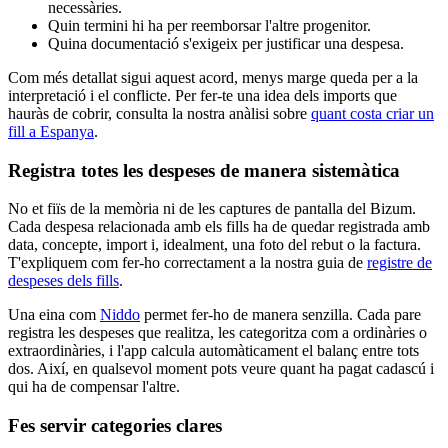
necessàries.
Quin termini hi ha per reemborsar l'altre progenitor.
Quina documentació s'exigeix per justificar una despesa.
Com més detallat sigui aquest acord, menys marge queda per a la
interpretació i el conflicte. Per fer-te una idea dels imports que
hauràs de cobrir, consulta la nostra anàlisi sobre
quant costa criar un
fill a Espanya
.
Registra totes les despeses de manera sistemàtica
No et fiïs de la memòria ni de les captures de pantalla del Bizum.
Cada despesa relacionada amb els fills ha de quedar registrada amb
data, concepte, import i, idealment, una foto del rebut o la factura.
T'expliquem com fer-ho correctament a la nostra guia de
registre de
despeses dels fills
.
Una eina com
Niddo
permet fer-ho de manera senzilla. Cada pare
registra les despeses que realitza, les categoritza com a ordinàries o
extraordinàries, i l'app calcula automàticament el balanç entre tots
dos. Així, en qualsevol moment pots veure quant ha pagat cadascú i
qui ha de compensar l'altre.
Fes servir categories clares