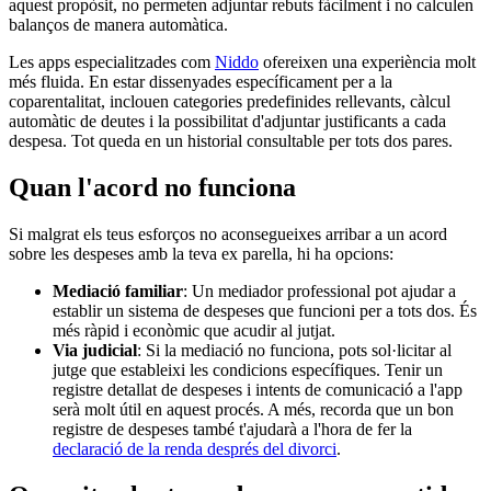
aquest propòsit, no permeten adjuntar rebuts fàcilment i no calculen
balanços de manera automàtica.
Les apps especialitzades com
Niddo
ofereixen una experiència molt
més fluida. En estar dissenyades específicament per a la
coparentalitat, inclouen categories predefinides rellevants, càlcul
automàtic de deutes i la possibilitat d'adjuntar justificants a cada
despesa. Tot queda en un historial consultable per tots dos pares.
Quan l'acord no funciona
Si malgrat els teus esforços no aconsegueixes arribar a un acord
sobre les despeses amb la teva ex parella, hi ha opcions:
Mediació familiar
: Un mediador professional pot ajudar a
establir un sistema de despeses que funcioni per a tots dos. És
més ràpid i econòmic que acudir al jutjat.
Via judicial
: Si la mediació no funciona, pots sol·licitar al
jutge que estableixi les condicions específiques. Tenir un
registre detallat de despeses i intents de comunicació a l'app
serà molt útil en aquest procés. A més, recorda que un bon
registre de despeses també t'ajudarà a l'hora de fer la
declaració de la renda després del divorci
.