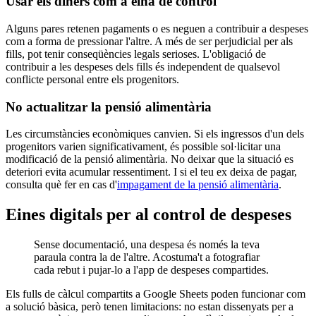
Usar els diners com a eina de control
Alguns pares retenen pagaments o es neguen a contribuir a despeses
com a forma de pressionar l'altre. A més de ser perjudicial per als
fills, pot tenir conseqüències legals serioses. L'obligació de
contribuir a les despeses dels fills és independent de qualsevol
conflicte personal entre els progenitors.
No actualitzar la pensió alimentària
Les circumstàncies econòmiques canvien. Si els ingressos d'un dels
progenitors varien significativament, és possible sol·licitar una
modificació de la pensió alimentària. No deixar que la situació es
deteriori evita acumular ressentiment. I si el teu ex deixa de pagar,
consulta què fer en cas d'
impagament de la pensió alimentària
.
Eines digitals per al control de despeses
Sense documentació, una despesa és només la teva
paraula contra la de l'altre. Acostuma't a fotografiar
cada rebut i pujar-lo a l'app de despeses compartides.
Els fulls de càlcul compartits a Google Sheets poden funcionar com
a solució bàsica, però tenen limitacions: no estan dissenyats per a