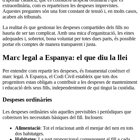
extraordinària, com es reparteixen les despeses imprevistes.
Aquestes preguntes són una font constant de tensió i, en molts casos,
acaben als tribunals.
La realitat és que gestionar les despeses compartides dels fills no
hauria de ser tan complicat. Amb una mica d'organització, les eines
adequades i, sobretot, bona voluntat per totes dues parts, és possible
portar els comptes de manera transparent i justa.
Marc legal a Espanya: el que diu la llei
Per entendre com repartir les despeses, és fonamental conèixer el
marc legal. A Espanya, el Codi Civil estableix que tots dos
progenitors estan obligats a contribuir a les despeses de manteniment
i educació dels seus fills, independentment de qui tingui la custòdia.
Despeses ordinàries
Les despeses ordinàries són aquelles previsibles i periòdiques que
cobreixen les necessitats bàsiques del fill. Inclouen:
Alimentació
: Tot el relacionat amb el menjar del nen en tots
dos habitatges.
Habitatge
: La part proporcional corresponent al fill a cada