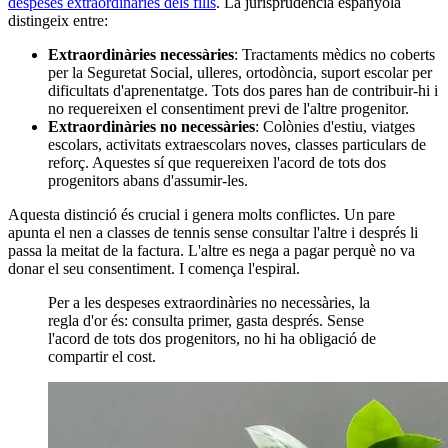
despeses extraordinàries dels fills
. La jurisprudència espanyola
distingeix entre:
Extraordinàries necessàries
: Tractaments mèdics no coberts
per la Seguretat Social, ulleres, ortodòncia, suport escolar per
dificultats d'aprenentatge. Tots dos pares han de contribuir-hi i
no requereixen el consentiment previ de l'altre progenitor.
Extraordinàries no necessàries
: Colònies d'estiu, viatges
escolars, activitats extraescolars noves, classes particulars de
reforç. Aquestes sí que requereixen l'acord de tots dos
progenitors abans d'assumir-les.
Aquesta distinció és crucial i genera molts conflictes. Un pare
apunta el nen a classes de tennis sense consultar l'altre i després li
passa la meitat de la factura. L'altre es nega a pagar perquè no va
donar el seu consentiment. I comença l'espiral.
Per a les despeses extraordinàries no necessàries, la
regla d'or és: consulta primer, gasta després. Sense
l'acord de tots dos progenitors, no hi ha obligació de
compartir el cost.