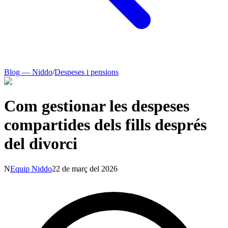
Blog — Niddo
/
Despeses i pensions
Com gestionar les despeses
compartides dels fills després
del divorci
N
Equip Niddo
22 de març del 2026