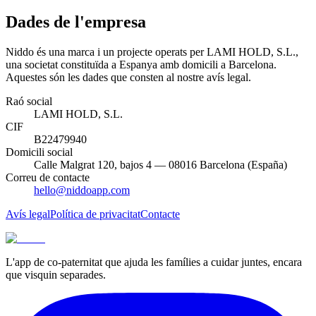
Dades de l'empresa
Niddo és una marca i un projecte operats per LAMI HOLD, S.L.,
una societat constituïda a Espanya amb domicili a Barcelona.
Aquestes són les dades que consten al nostre avís legal.
Raó social
LAMI HOLD, S.L.
CIF
B22479940
Domicili social
Calle Malgrat 120, bajos 4 — 08016 Barcelona (España)
Correu de contacte
hello@niddoapp.com
Avís legal
Política de privacitat
Contacte
L'app de co-paternitat que ajuda les famílies a cuidar juntes, encara
que visquin separades.