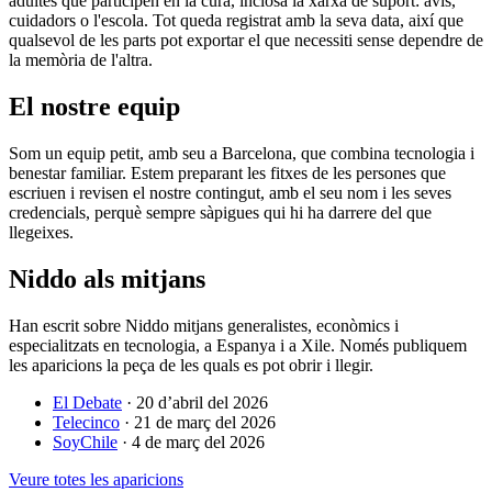
adultes que participen en la cura, inclosa la xarxa de suport: avis,
cuidadors o l'escola. Tot queda registrat amb la seva data, així que
qualsevol de les parts pot exportar el que necessiti sense dependre de
la memòria de l'altra.
El nostre equip
Som un equip petit, amb seu a Barcelona, que combina tecnologia i
benestar familiar. Estem preparant les fitxes de les persones que
escriuen i revisen el nostre contingut, amb el seu nom i les seves
credencials, perquè sempre sàpigues qui hi ha darrere del que
llegeixes.
Niddo als mitjans
Han escrit sobre Niddo mitjans generalistes, econòmics i
especialitzats en tecnologia, a Espanya i a Xile. Només publiquem
les aparicions la peça de les quals es pot obrir i llegir.
El Debate
·
20 d’abril del 2026
Telecinco
·
21 de març del 2026
SoyChile
·
4 de març del 2026
Veure totes les aparicions