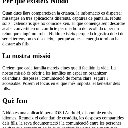
Per què existeix Niddo
Quan dues llars comparteixen la criança, la informació es dispersa:
missatges en tres aplicacions diferents, captures de pantalla, rebuts
solts i calendaris que no coincideixen. El que comença sent desordre
acaba convertit en un conflicte per una hora de recollida o per un
rebut que ningú no troba. Niddo existeix perquè la logística deixi de
ser el terreny on es discuteix, i perquè aquesta energia torni on ha
d'estar: als fills.
La nostra missió
Creiem que cada família mereix eines que li facilitin la vida. La
nostra missió és oferir a les famílies un espai on organitzar
calendaris, despeses i comunicació de forma clara, segura i
accessible. Posem el focus en el que més importa: el benestar dels
fills.
Què fem
Niddo és una aplicació per a iOS i Android, disponible en sis
idiomes. Reuneix el calendari de custòdia, les despeses compartides
dels fills, la seva documentació i la comunicació entre les persones