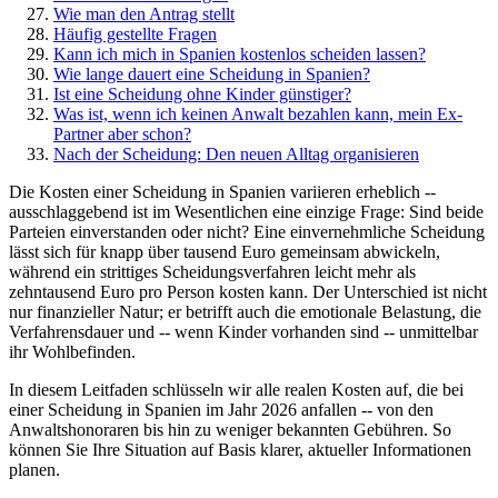
Wie man den Antrag stellt
Häufig gestellte Fragen
Kann ich mich in Spanien kostenlos scheiden lassen?
Wie lange dauert eine Scheidung in Spanien?
Ist eine Scheidung ohne Kinder günstiger?
Was ist, wenn ich keinen Anwalt bezahlen kann, mein Ex-
Partner aber schon?
Nach der Scheidung: Den neuen Alltag organisieren
Die Kosten einer Scheidung in Spanien variieren erheblich --
ausschlaggebend ist im Wesentlichen eine einzige Frage: Sind beide
Parteien einverstanden oder nicht? Eine einvernehmliche Scheidung
lässt sich für knapp über tausend Euro gemeinsam abwickeln,
während ein strittiges Scheidungsverfahren leicht mehr als
zehntausend Euro pro Person kosten kann. Der Unterschied ist nicht
nur finanzieller Natur; er betrifft auch die emotionale Belastung, die
Verfahrensdauer und -- wenn Kinder vorhanden sind -- unmittelbar
ihr Wohlbefinden.
In diesem Leitfaden schlüsseln wir alle realen Kosten auf, die bei
einer Scheidung in Spanien im Jahr 2026 anfallen -- von den
Anwaltshonoraren bis hin zu weniger bekannten Gebühren. So
können Sie Ihre Situation auf Basis klarer, aktueller Informationen
planen.