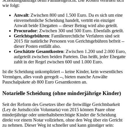
Scheidungsantrags beim Familiengericht. Die Kosten verteilen sich
wie folgt:
Anwalt
: Zwischen 800 und 1.500 Euro. Da es sich um eine
einvernehmliche Scheidung handelt, vertritt ein einziger
Anwalt beide Ehegatten -- dieser Betrag wird also geteilt.
Procurador
: Zwischen 300 und 500 Euro. Ebenfalls geteilt.
Gerichtsgebühren
: Familienrechtliche Verfahren sind seit
2015 für natürliche Personen von Gerichtsgebühren befreit --
dieser Posten entfällt also.
Geschätzte Gesamtkosten
: Zwischen 1.200 und 2.000 Euro,
aufgeteilt zwischen beiden Parteien. Das heißt, jeder Ehegatte
zahlt in der Regel zwischen 600 und 1.000 Euro.
Ist die Scheidung unkompliziert -- keine Kinder, kein wesentliches
Vermögen, alles vorab geregelt --, bieten manche Anwälte
Pauschalpakete ab 800 Euro Gesamtkosten an.
Notarielle Scheidung (ohne minderjährige Kinder)
Seit der Reform des Gesetzes über die freiwillige Gerichtsbarkeit
(Ley de Jurisdicción Voluntaria) von 2015 können Paare ohne
minderjährige oder unterhaltsberechtigte Kinder die Scheidung
direkt vor einem Notar vollziehen, ohne den Weg über ein Gericht
zu nehmen. Dieser Weg ist schneller und kann günstiger sein: