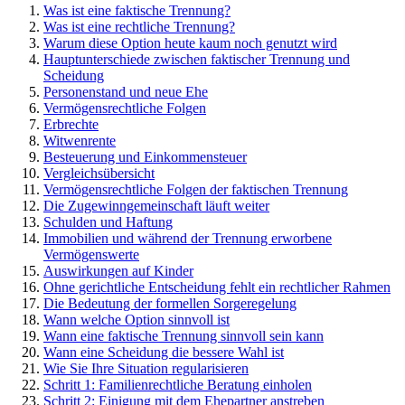
Was ist eine faktische Trennung?
Was ist eine rechtliche Trennung?
Warum diese Option heute kaum noch genutzt wird
Hauptunterschiede zwischen faktischer Trennung und
Scheidung
Personenstand und neue Ehe
Vermögensrechtliche Folgen
Erbrechte
Witwenrente
Besteuerung und Einkommensteuer
Vergleichsübersicht
Vermögensrechtliche Folgen der faktischen Trennung
Die Zugewinngemeinschaft läuft weiter
Schulden und Haftung
Immobilien und während der Trennung erworbene
Vermögenswerte
Auswirkungen auf Kinder
Ohne gerichtliche Entscheidung fehlt ein rechtlicher Rahmen
Die Bedeutung der formellen Sorgeregelung
Wann welche Option sinnvoll ist
Wann eine faktische Trennung sinnvoll sein kann
Wann eine Scheidung die bessere Wahl ist
Wie Sie Ihre Situation regularisieren
Schritt 1: Familienrechtliche Beratung einholen
Schritt 2: Einigung mit dem Ehepartner anstreben