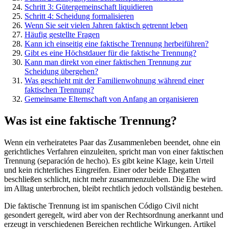
Schritt 3: Gütergemeinschaft liquidieren
Schritt 4: Scheidung formalisieren
Wenn Sie seit vielen Jahren faktisch getrennt leben
Häufig gestellte Fragen
Kann ich einseitig eine faktische Trennung herbeiführen?
Gibt es eine Höchstdauer für die faktische Trennung?
Kann man direkt von einer faktischen Trennung zur
Scheidung übergehen?
Was geschieht mit der Familienwohnung während einer
faktischen Trennung?
Gemeinsame Elternschaft von Anfang an organisieren
Was ist eine faktische Trennung?
Wenn ein verheiratetes Paar das Zusammenleben beendet, ohne ein
gerichtliches Verfahren einzuleiten, spricht man von einer faktischen
Trennung (separación de hecho). Es gibt keine Klage, kein Urteil
und kein richterliches Eingreifen. Einer oder beide Ehegatten
beschließen schlicht, nicht mehr zusammenzuleben. Die Ehe wird
im Alltag unterbrochen, bleibt rechtlich jedoch vollständig bestehen.
Die faktische Trennung ist im spanischen Código Civil nicht
gesondert geregelt, wird aber von der Rechtsordnung anerkannt und
erzeugt in verschiedenen Bereichen rechtliche Wirkungen. Artikel