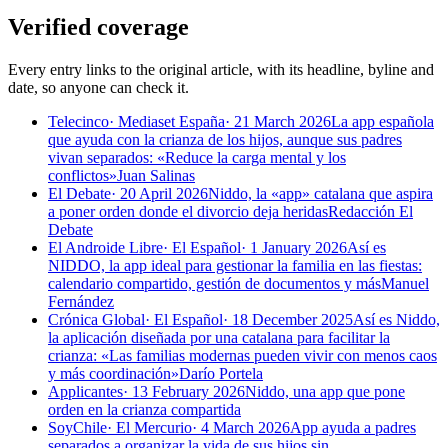
Verified coverage
Every entry links to the original article, with its headline, byline and
date, so anyone can check it.
Telecinco
·
Mediaset España
·
21 March 2026
La app española
que ayuda con la crianza de los hijos, aunque sus padres
vivan separados: «Reduce la carga mental y los
conflictos»
Juan Salinas
El Debate
·
20 April 2026
Niddo, la «app» catalana que aspira
a poner orden donde el divorcio deja heridas
Redacción El
Debate
El Androide Libre
·
El Español
·
1 January 2026
Así es
NIDDO, la app ideal para gestionar la familia en las fiestas:
calendario compartido, gestión de documentos y más
Manuel
Fernández
Crónica Global
·
El Español
·
18 December 2025
Así es Niddo,
la aplicación diseñada por una catalana para facilitar la
crianza: «Las familias modernas pueden vivir con menos caos
y más coordinación»
Darío Portela
Applicantes
·
13 February 2026
Niddo, una app que pone
orden en la crianza compartida
SoyChile
·
El Mercurio
·
4 March 2026
App ayuda a padres
separados a organizar la vida de sus hijos sin