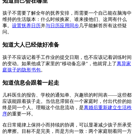
知道自己会在哪里
孩子不需要了解全年的抚养安排，而需要一个自己能在脑海中
维持的生活版本：什么时候换家、谁来接他们、这周有什么
事。
设置抚养日历
并
与日历应用同步
几乎能解答所有这些疑
问。
知道大人已经做好准备
孩子不应该记着手工作业的提交日期，也不应该记着训练时间
的变动。如果他成了家里的"移动备忘录"，他就背上了
离异家
庭孩子的隐形书包
。
知道信息会跟着一起走
儿科医生的报告、学校的通知单、兴趣班的时间表——这些都
应该能跟着孩子走。当信息滞留在一个家庭时，付出代价的始
终是同一个人。理顺这个信息流动，是
离婚后重新建立生活秩
序
的重要一环。
在日常规律上保持小而持续的协调，可以显著减少孩子所承受
的摩擦。目标不是完美，而是方向一致：两个家庭朝着同一方