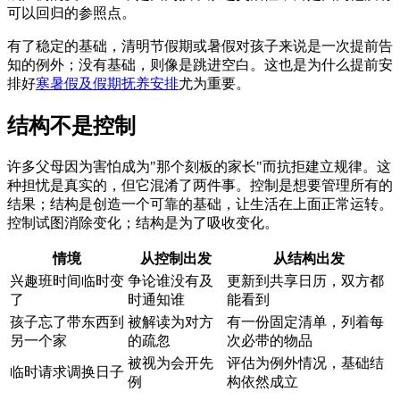
可以回归的参照点。
有了稳定的基础，清明节假期或暑假对孩子来说是一次提前告
知的例外；没有基础，则像是跳进空白。这也是为什么提前安
排好
寒暑假及假期抚养安排
尤为重要。
结构不是控制
许多父母因为害怕成为"那个刻板的家长"而抗拒建立规律。这
种担忧是真实的，但它混淆了两件事。控制是想要管理所有的
结果；结构是创造一个可靠的基础，让生活在上面正常运转。
控制试图消除变化；结构是为了吸收变化。
情境
从控制出发
从结构出发
兴趣班时间临时变
争论谁没有及
更新到共享日历，双方都
了
时通知谁
能看到
孩子忘了带东西到
被解读为对方
有一份固定清单，列着每
另一个家
的疏忽
次必带的物品
被视为会开先
评估为例外情况，基础结
临时请求调换日子
例
构依然成立