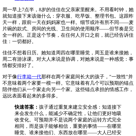
周一早上7点半，8岁的佳佳在父亲家里醒来。不用看时钟，她
就知道接下来该做什么：穿衣服、吃早饭、整理书包。这跟昨
天一样，跟前一天在妈妈家也一样。细节或许有所不同——麦
片碗的款式、房间的光线、卫生间的使用顺序——但节奏是完
全一样的。正是这个节奏，在任何人开口之前，就已经告诉佳
佳：一切都好。
佳佳不想着日历。她知道周四在哪里睡觉，周五是谁来接她，
周二有游泳课。对大人来说是协调，对她来说是一种感觉：事
情都安排好了。
对于像
行李箱一代
那样在两个家庭间长大的孩子，"一致性"并
不意味着两个家要一模一样。它意味着有几个可以预期的锚点
陪伴他们从一个家走向另一个家。这些锚点承担的情感工作，
远比表面看起来的多得多。
快速答案：
孩子通过重复来建立安全感：知道接下
来会发生什么，能减少不确定性，让他们更好地吸
收变化。可预期并不是说两个家庭的运转方式完全
相同，而是孩子能够相信，重要的事情——在哪里
睡觉、谁来接他们、东西放在哪里——大人已经安