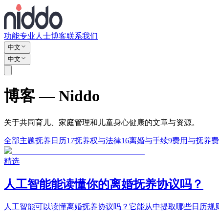
功能
专业人士
博客
联系我们
中文
中文
博客 — Niddo
关于共同育儿、家庭管理和儿童身心健康的文章与资源。
全部主题
抚养日历
17
抚养权与法律
16
离婚与手续
9
费用与抚养费
精选
人工智能能读懂你的离婚抚养协议吗？
人工智能可以读懂离婚抚养协议吗？它能从中提取哪些日历规