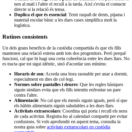
nen al matí i l'altre el recull a la tarda. Així s'evita el contacte
directe si la relació és tensa.
Duplica el que és essencial
: Tenir raspall de dents, pijama i
material escolar bàsic a les dues cases simplifica molt la
logística.
Rutines consistents
Un dels grans beneficis de la custòdia compartida és que els fills
mantenen una relació estreta amb tots dos progenitors. Però perquè
funcioni, cal que hi hagi una certa coherència entre les dues llars. No
es tracta que tot sigui idèntic, sinó d'acordar uns mínims:
Horaris de son
: Acorda una hora raonable per anar a dormir,
especialment en dies de col·legi.
Normes sobre pantalles i deures
: Que les regles bàsiques
siguin similars evita que els fills intentin enfrontar un pare
contra l'altre.
Alimentació
: No cal que els menús siguin iguals, però sí que
els hàbits alimentaris siguin saludables a les dues llars.
Activitats extraescolars
: Coordina qui porta i recull els nens
de cada activitat. Registra-ho al calendari compartit per evitar
confusions. Si vols aprofundir en aquest tema, consulta la
nostra guia sobre
activitats extraescolars en custòdia