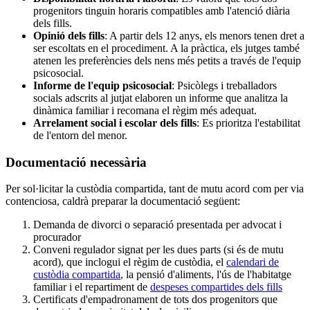
progenitors tinguin horaris compatibles amb l'atenció diària
dels fills.
Opinió dels fills
: A partir dels 12 anys, els menors tenen dret a
ser escoltats en el procediment. A la pràctica, els jutges també
atenen les preferències dels nens més petits a través de l'equip
psicosocial.
Informe de l'equip psicosocial
: Psicòlegs i treballadors
socials adscrits al jutjat elaboren un informe que analitza la
dinàmica familiar i recomana el règim més adequat.
Arrelament social i escolar dels fills
: Es prioritza l'estabilitat
de l'entorn del menor.
Documentació necessària
Per sol·licitar la custòdia compartida, tant de mutu acord com per via
contenciosa, caldrà preparar la documentació següent:
Demanda de divorci o separació presentada per advocat i
procurador
Conveni regulador signat per les dues parts (si és de mutu
acord), que inclogui el règim de custòdia, el
calendari de
custòdia compartida
, la pensió d'aliments, l'ús de l'habitatge
familiar i el repartiment de
despeses compartides dels fills
Certificats d'empadronament de tots dos progenitors que