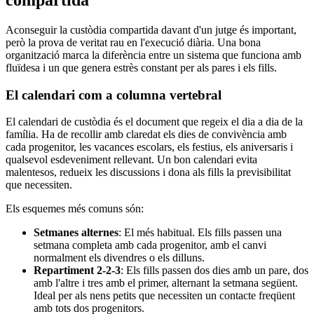
compartida
Aconseguir la custòdia compartida davant d'un jutge és important,
però la prova de veritat rau en l'execució diària. Una bona
organització marca la diferència entre un sistema que funciona amb
fluïdesa i un que genera estrès constant per als pares i els fills.
El calendari com a columna vertebral
El calendari de custòdia és el document que regeix el dia a dia de la
família. Ha de recollir amb claredat els dies de convivència amb
cada progenitor, les vacances escolars, els festius, els aniversaris i
qualsevol esdeveniment rellevant. Un bon calendari evita
malentesos, redueix les discussions i dona als fills la previsibilitat
que necessiten.
Els esquemes més comuns són:
Setmanes alternes
: El més habitual. Els fills passen una
setmana completa amb cada progenitor, amb el canvi
normalment els divendres o els dilluns.
Repartiment 2-2-3
: Els fills passen dos dies amb un pare, dos
amb l'altre i tres amb el primer, alternant la setmana següent.
Ideal per als nens petits que necessiten un contacte freqüent
amb tots dos progenitors.