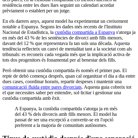
residència entre les dues llars seguint un calendari acordat
prèviament o establert per un jutge.
En els darrers anys, aquest model ha experimentat un creixement
notable a Espanya. Segons les dades més recents de l'Instituto
Nacional de Estadística, la
custòdia compartida a Espanya
s'atorga ja
en més del 43 % de les sentències de divorci amb fills menors,
davant del 12 % que representava fa tan sols una dècada. Aquesta
tendència reflecteix un canvi de mentalitat tant a la societat com als
tribunals: es reconeix cada vegada més que la implicació activa de
tots dos progenitors és fonamental per al benestar dels fills.
Però obtenir una custòdia compartida és només el primer pas. El
repte de debò comença després, quan cal organitzar el dia a dia entre
dues cases, coordinar horaris, repartir despeses i mantenir una
comunicació fluïda entre pares divorciats
. Aquesta guia cobreix tot
el que necessites saber per entendre, sol·licitar i gestionar una
custòdia compartida amb èxit.
A Espanya, la custòdia compartida s'atorga ja en més
del 43 % dels divorcis amb fills menors. El model ha
passat de ser una excepció a convertir-se en l'opció
preferent a la majoria de comunitats autònomes.