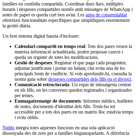
famílies en custòdia compartida. Coordinar dues llars, múltiples
horaris i despeses compartides només amb missatges de WhatsApp i
notes de paper es queda curt ben aviat. Les
apps de coparentalitat
ofereixen funcionalitats específiques que simplifiquen enormement
la gestió diària.
Un bon sistema digital hauria d'incloure:
Calendari compartit en temps real
: Tots dos pares veuen la
mateixa informació actualitzada, poden proposar canvis i
queda un registre de totes les modificacions.
Gestió de despeses
: Registrar el que paga cada progenitor,
adjuntar justificants i portar un balanç clar evita una de les
principals fonts de conflicte. Si vols aprofundir-hi, consulta la
nostra guia sobre
despeses compartides dels fills en el divorci
.
Comunicació estructurada
: Un espai de missatgeria centrat
en els fills, on les converses queden registrades i organitzades
per temes.
Emmagatzematge de documents
: Informes mèdics, butlletes
de notes, documents d'identitat dels fills. Tenir-ho tot
accessible per a tots dos pares en un mateix lloc estalvia temps
i evita oblits.
Niddo
integra totes aquestes funcions en una sola aplicació
dissenyada des de zero per a famílies hispanoparlants. A diferència