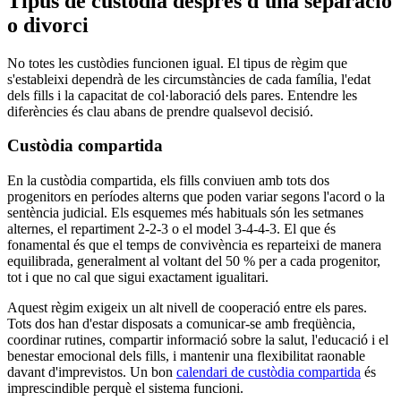
Tipus de custòdia després d'una separació
o divorci
No totes les custòdies funcionen igual. El tipus de règim que
s'estableixi dependrà de les circumstàncies de cada família, l'edat
dels fills i la capacitat de col·laboració dels pares. Entendre les
diferències és clau abans de prendre qualsevol decisió.
Custòdia compartida
En la custòdia compartida, els fills conviuen amb tots dos
progenitors en períodes alterns que poden variar segons l'acord o la
sentència judicial. Els esquemes més habituals són les setmanes
alternes, el repartiment 2-2-3 o el model 3-4-4-3. El que és
fonamental és que el temps de convivència es reparteixi de manera
equilibrada, generalment al voltant del 50 % per a cada progenitor,
tot i que no cal que sigui exactament igualitari.
Aquest règim exigeix un alt nivell de cooperació entre els pares.
Tots dos han d'estar disposats a comunicar-se amb freqüència,
coordinar rutines, compartir informació sobre la salut, l'educació i el
benestar emocional dels fills, i mantenir una flexibilitat raonable
davant d'imprevistos. Un bon
calendari de custòdia compartida
és
imprescindible perquè el sistema funcioni.