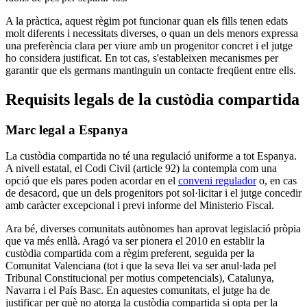
A la pràctica, aquest règim pot funcionar quan els fills tenen edats
molt diferents i necessitats diverses, o quan un dels menors expressa
una preferència clara per viure amb un progenitor concret i el jutge
ho considera justificat. En tot cas, s'estableixen mecanismes per
garantir que els germans mantinguin un contacte freqüent entre ells.
Requisits legals de la custòdia compartida
Marc legal a Espanya
La custòdia compartida no té una regulació uniforme a tot Espanya.
A nivell estatal, el Codi Civil (article 92) la contempla com una
opció que els pares poden acordar en el
conveni regulador
o, en cas
de desacord, que un dels progenitors pot sol·licitar i el jutge concedir
amb caràcter excepcional i previ informe del Ministerio Fiscal.
Ara bé, diverses comunitats autònomes han aprovat legislació pròpia
que va més enllà. Aragó va ser pionera el 2010 en establir la
custòdia compartida com a règim preferent, seguida per la
Comunitat Valenciana (tot i que la seva llei va ser anul·lada pel
Tribunal Constitucional per motius competencials), Catalunya,
Navarra i el País Basc. En aquestes comunitats, el jutge ha de
justificar per què no atorga la custòdia compartida si opta per la