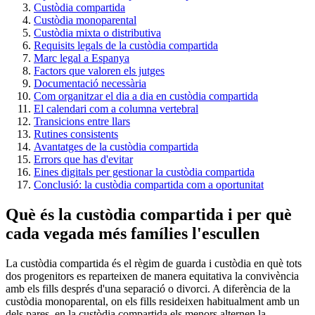
Custòdia compartida
Custòdia monoparental
Custòdia mixta o distributiva
Requisits legals de la custòdia compartida
Marc legal a Espanya
Factors que valoren els jutges
Documentació necessària
Com organitzar el dia a dia en custòdia compartida
El calendari com a columna vertebral
Transicions entre llars
Rutines consistents
Avantatges de la custòdia compartida
Errors que has d'evitar
Eines digitals per gestionar la custòdia compartida
Conclusió: la custòdia compartida com a oportunitat
Què és la custòdia compartida i per què
cada vegada més famílies l'escullen
La custòdia compartida és el règim de guarda i custòdia en què tots
dos progenitors es reparteixen de manera equitativa la convivència
amb els fills després d'una separació o divorci. A diferència de la
custòdia monoparental, on els fills resideixen habitualment amb un
dels pares, en la custòdia compartida els menors alternen la