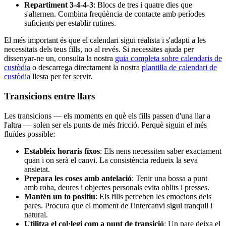
Repartiment 3-4-4-3
: Blocs de tres i quatre dies que
s'alternen. Combina freqüència de contacte amb períodes
suficients per establir rutines.
El més important és que el calendari sigui realista i s'adapti a les
necessitats dels teus fills, no al revés. Si necessites ajuda per
dissenyar-ne un, consulta la nostra
guia completa sobre calendaris de
custòdia
o descarrega directament la nostra
plantilla de calendari de
custòdia
llesta per fer servir.
Transicions entre llars
Les transicions — els moments en què els fills passen d'una llar a
l'altra — solen ser els punts de més fricció. Perquè siguin el més
fluïdes possible:
Estableix horaris fixos
: Els nens necessiten saber exactament
quan i on serà el canvi. La consistència redueix la seva
ansietat.
Prepara les coses amb antelació
: Tenir una bossa a punt
amb roba, deures i objectes personals evita oblits i presses.
Mantén un to positiu
: Els fills perceben les emocions dels
pares. Procura que el moment de l'intercanvi sigui tranquil i
natural.
Utilitza el col·legi com a punt de transició
: Un pare deixa el