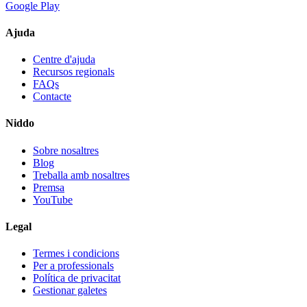
Google Play
Ajuda
Centre d'ajuda
Recursos regionals
FAQs
Contacte
Niddo
Sobre nosaltres
Blog
Treballa amb nosaltres
Premsa
YouTube
Legal
Termes i condicions
Per a professionals
Política de privacitat
Gestionar galetes