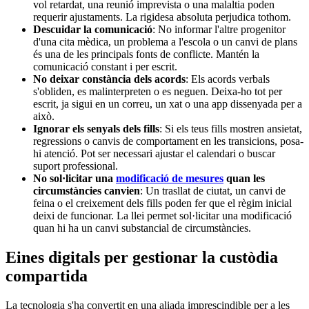
vol retardat, una reunió imprevista o una malaltia poden
requerir ajustaments. La rigidesa absoluta perjudica tothom.
Descuidar la comunicació
: No informar l'altre progenitor
d'una cita mèdica, un problema a l'escola o un canvi de plans
és una de les principals fonts de conflicte. Mantén la
comunicació constant i per escrit.
No deixar constància dels acords
: Els acords verbals
s'obliden, es malinterpreten o es neguen. Deixa-ho tot per
escrit, ja sigui en un correu, un xat o una app dissenyada per a
això.
Ignorar els senyals dels fills
: Si els teus fills mostren ansietat,
regressions o canvis de comportament en les transicions, posa-
hi atenció. Pot ser necessari ajustar el calendari o buscar
suport professional.
No sol·licitar una
modificació de mesures
quan les
circumstàncies canvien
: Un trasllat de ciutat, un canvi de
feina o el creixement dels fills poden fer que el règim inicial
deixi de funcionar. La llei permet sol·licitar una modificació
quan hi ha un canvi substancial de circumstàncies.
Eines digitals per gestionar la custòdia
compartida
La tecnologia s'ha convertit en una aliada imprescindible per a les