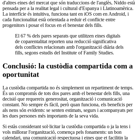
d'altres eines del mercat que són traduccions de l'anglès, Niddo està
pensada per a la realitat legal i cultural d'Espanya i Llatinoamèrica.
La interfície és intuïtiva, funciona tant en iOS com en Android, i
cada funcionalitat està orientada a reduir el conflicte entre
progenitors i posar el focus en el benestar dels fills.
El 67 % dels pares separats que utilitzen eines digitals
de coparentalitat reporten una reducció significativa
dels conflictes relacionats amb l'organització diària dels
fills, segons estudis del Institute of Family Studies.
Conclusió: la custòdia compartida com a
oportunitat
La custòdia compartida no és simplement un repartiment de temps.
És un compromís de tots dos pares amb el benestar dels fills, una
decisió que requereix generositat, organització i comunicació
constant. No sempre és fàcil, però quan funciona, els beneficis per
als nens són evidents: se senten estimats, segurs i acompanyats per
les dues persones més importants de la seva vida.
Si estàs considerant sol·licitar la custòdia compartida o ja la tens i
vols millorar l'organització, comença pels fonaments: un bon
calendari, una comunicació respectuosa i eines que et facilitin la