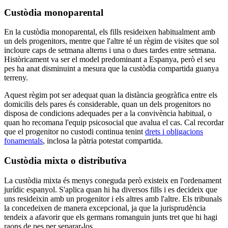
Custòdia monoparental
En la custòdia monoparental, els fills resideixen habitualment amb
un dels progenitors, mentre que l'altre té un règim de visites que sol
incloure caps de setmana alterns i una o dues tardes entre setmana.
Històricament va ser el model predominant a Espanya, però el seu
pes ha anat disminuint a mesura que la custòdia compartida guanya
terreny.
Aquest règim pot ser adequat quan la distància geogràfica entre els
domicilis dels pares és considerable, quan un dels progenitors no
disposa de condicions adequades per a la convivència habitual, o
quan ho recomana l'equip psicosocial que avalua el cas. Cal recordar
que el progenitor no custodi continua tenint
drets i obligacions
fonamentals
, inclosa la pàtria potestat compartida.
Custòdia mixta o distributiva
La custòdia mixta és menys coneguda però existeix en l'ordenament
jurídic espanyol. S'aplica quan hi ha diversos fills i es decideix que
uns resideixin amb un progenitor i els altres amb l'altre. Els tribunals
la concedeixen de manera excepcional, ja que la jurisprudència
tendeix a afavorir que els germans romanguin junts tret que hi hagi
raons de pes per separar-los.