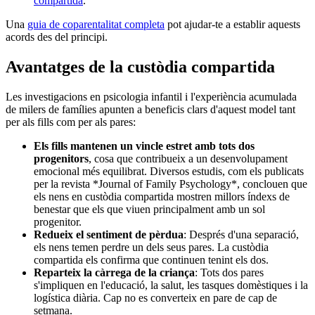
compartida
.
Una
guia de coparentalitat completa
pot ajudar-te a establir aquests
acords des del principi.
Avantatges de la custòdia compartida
Les investigacions en psicologia infantil i l'experiència acumulada
de milers de famílies apunten a beneficis clars d'aquest model tant
per als fills com per als pares:
Els fills mantenen un vincle estret amb tots dos
progenitors
, cosa que contribueix a un desenvolupament
emocional més equilibrat. Diversos estudis, com els publicats
per la revista *Journal of Family Psychology*, conclouen que
els nens en custòdia compartida mostren millors índexs de
benestar que els que viuen principalment amb un sol
progenitor.
Redueix el sentiment de pèrdua
: Després d'una separació,
els nens temen perdre un dels seus pares. La custòdia
compartida els confirma que continuen tenint els dos.
Reparteix la càrrega de la criança
: Tots dos pares
s'impliquen en l'educació, la salut, les tasques domèstiques i la
logística diària. Cap no es converteix en pare de cap de
setmana.