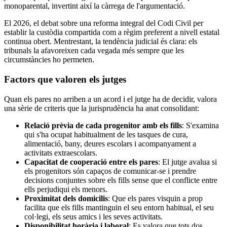
monoparental, invertint així la càrrega de l'argumentació.
El 2026, el debat sobre una reforma integral del Codi Civil per
establir la custòdia compartida com a règim preferent a nivell estatal
continua obert. Mentrestant, la tendència judicial és clara: els
tribunals la afavoreixen cada vegada més sempre que les
circumstàncies ho permeten.
Factors que valoren els jutges
Quan els pares no arriben a un acord i el jutge ha de decidir, valora
una sèrie de criteris que la jurisprudència ha anat consolidant:
Relació prèvia de cada progenitor amb els fills
: S'examina
qui s'ha ocupat habitualment de les tasques de cura,
alimentació, bany, deures escolars i acompanyament a
activitats extraescolars.
Capacitat de cooperació entre els pares
: El jutge avalua si
els progenitors són capaços de comunicar-se i prendre
decisions conjuntes sobre els fills sense que el conflicte entre
ells perjudiqui els menors.
Proximitat dels domicilis
: Que els pares visquin a prop
facilita que els fills mantinguin el seu entorn habitual, el seu
col·legi, els seus amics i les seves activitats.
Disponibilitat horària i laboral
: Es valora que tots dos