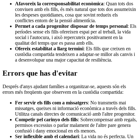
Afavoreix la corresponsabilitat econòmica
: Quan tots dos
conviuen amb els fills, és més natural que tots dos assumeixin
les despeses quotidianes, cosa que sovint redueix els
conflictes entorn de la pensió alimentícia.
Permet a cada progenitor disposar de temps personal
: Els
períodes sense els fills ofereixen espai per al treball, la vida
social i l'autocura, i això repercuteix positivament en la
qualitat del temps que es passa amb ells.
Ofereix estabilitat a llarg termini
: Els fills que creixen en
custòdia compartida tendeixen a adaptar-se millor als canvis i
a desenvolupar una major capacitat de resiliència.
Errors que has d'evitar
Després d'anys ajudant famílies a organitzar-se, aquests són els
errors més freqüents que observem en la custòdia compartida:
Fer servir els fills com a missatgers
: No transmetis mai
missatges, queixes ni informació econòmica a través dels fills.
Utilitza canals directes de comunicació amb l'altre progenitor.
Competir pel carinyo dels fills
: Sobrecompensar amb regals,
permisos excessius o parlar malament de l'altre pare genera
confusió i dany emocional en els menors.
Ser inflexible amb el calendari
: La vida no és perfecta. Un