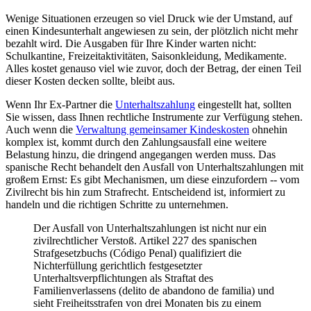
Wenige Situationen erzeugen so viel Druck wie der Umstand, auf
einen Kindesunterhalt angewiesen zu sein, der plötzlich nicht mehr
bezahlt wird. Die Ausgaben für Ihre Kinder warten nicht:
Schulkantine, Freizeitaktivitäten, Saisonkleidung, Medikamente.
Alles kostet genauso viel wie zuvor, doch der Betrag, der einen Teil
dieser Kosten decken sollte, bleibt aus.
Wenn Ihr Ex-Partner die
Unterhaltszahlung
eingestellt hat, sollten
Sie wissen, dass Ihnen rechtliche Instrumente zur Verfügung stehen.
Auch wenn die
Verwaltung gemeinsamer Kindeskosten
ohnehin
komplex ist, kommt durch den Zahlungsausfall eine weitere
Belastung hinzu, die dringend angegangen werden muss. Das
spanische Recht behandelt den Ausfall von Unterhaltszahlungen mit
großem Ernst: Es gibt Mechanismen, um diese einzufordern -- vom
Zivilrecht bis hin zum Strafrecht. Entscheidend ist, informiert zu
handeln und die richtigen Schritte zu unternehmen.
Der Ausfall von Unterhaltszahlungen ist nicht nur ein
zivilrechtlicher Verstoß. Artikel 227 des spanischen
Strafgesetzbuchs (Código Penal) qualifiziert die
Nichterfüllung gerichtlich festgesetzter
Unterhaltsverpflichtungen als Straftat des
Familienverlassens (delito de abandono de familia) und
sieht Freiheitsstrafen von drei Monaten bis zu einem