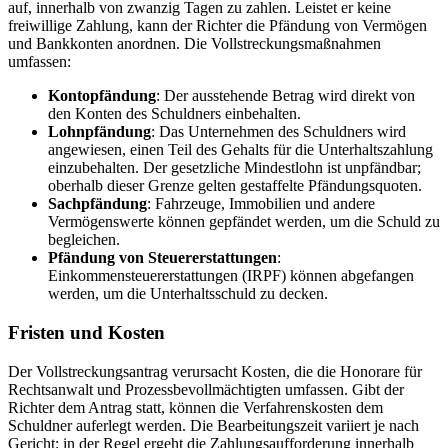
auf, innerhalb von zwanzig Tagen zu zahlen. Leistet er keine
freiwillige Zahlung, kann der Richter die Pfändung von Vermögen
und Bankkonten anordnen. Die Vollstreckungsmaßnahmen
umfassen:
Kontopfändung
: Der ausstehende Betrag wird direkt von
den Konten des Schuldners einbehalten.
Lohnpfändung
: Das Unternehmen des Schuldners wird
angewiesen, einen Teil des Gehalts für die Unterhaltszahlung
einzubehalten. Der gesetzliche Mindestlohn ist unpfändbar;
oberhalb dieser Grenze gelten gestaffelte Pfändungsquoten.
Sachpfändung
: Fahrzeuge, Immobilien und andere
Vermögenswerte können gepfändet werden, um die Schuld zu
begleichen.
Pfändung von Steuererstattungen
:
Einkommensteuererstattungen (IRPF) können abgefangen
werden, um die Unterhaltsschuld zu decken.
Fristen und Kosten
Der Vollstreckungsantrag verursacht Kosten, die die Honorare für
Rechtsanwalt und Prozessbevollmächtigten umfassen. Gibt der
Richter dem Antrag statt, können die Verfahrenskosten dem
Schuldner auferlegt werden. Die Bearbeitungszeit variiert je nach
Gericht; in der Regel ergeht die Zahlungsaufforderung innerhalb