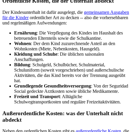
Ordentliche Kosten, die der Unterhalt abdeckt
Der Kindesunterhalt ist dafür ausgelegt, die
gemeinsamen Ausgaben
für die Kinder
ordentlicher Art zu decken -- also die vorhersehbaren
und regelmäßigen Aufwendungen:
Ernährung
: Die Verpflegung des Kindes im Haushalt des
betreuenden Elternteils sowie die Schulkantine.
Wohnen
: Der dem Kind zuzurechnende Anteil an den
Wohnkosten (Miete, Nebenkosten, Hausgeld).
Kleidung und Schuhe
: Die üblichen saisonalen
Anschaffungen.
Bildung
: Schulgeld, Schulbücher, Schulmaterial,
Schuluniform (soweit vorgeschrieben) und außerschulische
Aktivitäten, die das Kind bereits vor der Trennung ausgeübt
hat.
Grundlegende Gesundheitsversorgung
: Von der Seguridad
Social gedeckte Arztkosten sowie übliche Medikamente.
Freizeit und Transport
: Alltägliche
Schulwegtransportkosten und reguläre Freizeitaktivitäten.
Außerordentliche Kosten: was der Unterhalt nicht
abdeckt
Neben den ordentlichen Kosten gibt es
außerordentliche Kosten
, die