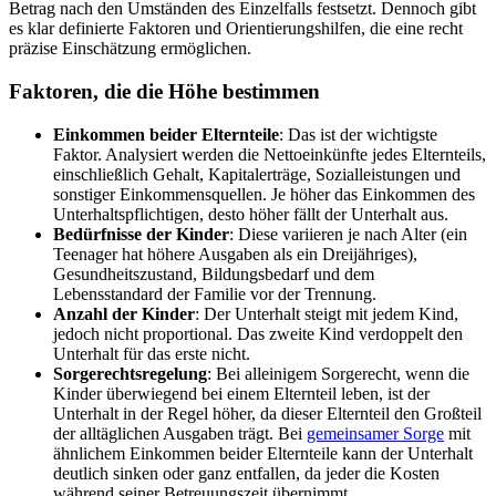
Betrag nach den Umständen des Einzelfalls festsetzt. Dennoch gibt
es klar definierte Faktoren und Orientierungshilfen, die eine recht
präzise Einschätzung ermöglichen.
Faktoren, die die Höhe bestimmen
Einkommen beider Elternteile
: Das ist der wichtigste
Faktor. Analysiert werden die Nettoeinkünfte jedes Elternteils,
einschließlich Gehalt, Kapitalerträge, Sozialleistungen und
sonstiger Einkommensquellen. Je höher das Einkommen des
Unterhaltspflichtigen, desto höher fällt der Unterhalt aus.
Bedürfnisse der Kinder
: Diese variieren je nach Alter (ein
Teenager hat höhere Ausgaben als ein Dreijähriges),
Gesundheitszustand, Bildungsbedarf und dem
Lebensstandard der Familie vor der Trennung.
Anzahl der Kinder
: Der Unterhalt steigt mit jedem Kind,
jedoch nicht proportional. Das zweite Kind verdoppelt den
Unterhalt für das erste nicht.
Sorgerechtsregelung
: Bei alleinigem Sorgerecht, wenn die
Kinder überwiegend bei einem Elternteil leben, ist der
Unterhalt in der Regel höher, da dieser Elternteil den Großteil
der alltäglichen Ausgaben trägt. Bei
gemeinsamer Sorge
mit
ähnlichem Einkommen beider Elternteile kann der Unterhalt
deutlich sinken oder ganz entfallen, da jeder die Kosten
während seiner Betreuungszeit übernimmt.