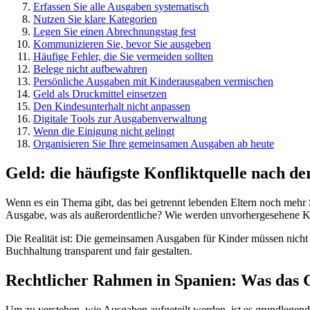
Erfassen Sie alle Ausgaben systematisch
Nutzen Sie klare Kategorien
Legen Sie einen Abrechnungstag fest
Kommunizieren Sie, bevor Sie ausgeben
Häufige Fehler, die Sie vermeiden sollten
Belege nicht aufbewahren
Persönliche Ausgaben mit Kinderausgaben vermischen
Geld als Druckmittel einsetzen
Den Kindesunterhalt nicht anpassen
Digitale Tools zur Ausgabenverwaltung
Wenn die Einigung nicht gelingt
Organisieren Sie Ihre gemeinsamen Ausgaben ab heute
Geld: die häufigste Konfliktquelle nach d
Wenn es ein Thema gibt, das bei getrennt lebenden Eltern noch mehr S
Ausgabe, was als außerordentliche? Wie werden unvorhergesehene Kos
Die Realität ist: Die gemeinsamen Ausgaben für Kinder müssen nicht s
Buchhaltung transparent und fair gestalten.
Rechtlicher Rahmen in Spanien: Was das G
Um zu verstehen, wie Ausgaben aufgeteilt werden, ist es grundlegend