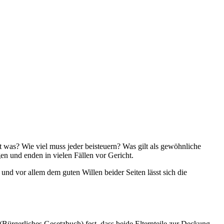
t was? Wie viel muss jeder beisteuern? Was gilt als gewöhnliche
n und enden in vielen Fällen vor Gericht.
und vor allem dem guten Willen beider Seiten lässt sich die
Bürgerliches Gesetzbuch) fest, dass beide Elternteile zur Deckung