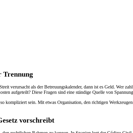
er Trennung
treit verursacht als der Betreuungskalender, dann ist es Geld. Wer zahl
ten aufgeteilt? Diese Fragen sind eine ständige Quelle von Spannunge
o kompliziert sein. Mit etwas Organisation, den richtigen Werkzeugen 
esetz vorschreibt
, den rechtlichen Rahmen zu kennen. In Spanien legt der Código Civil (