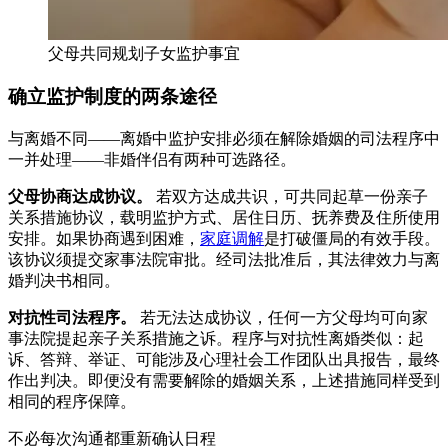
父母共同规划子女监护事宜
确立监护制度的两条途径
与离婚不同——离婚中监护安排必须在解除婚姻的司法程序中
一并处理——非婚伴侣有两种可选路径。
父母协商达成协议。
若双方达成共识，可共同起草一份亲子
关系措施协议，载明监护方式、居住日历、抚养费及住所使用
安排。如果协商遇到困难，
家庭调解
是打破僵局的有效手段。
该协议须提交家事法院审批。经司法批准后，其法律效力与离
婚判决书相同。
对抗性司法程序。
若无法达成协议，任何一方父母均可向家
事法院提起亲子关系措施之诉。程序与对抗性离婚类似：起
诉、答辩、举证、可能涉及心理社会工作团队出具报告，最终
作出判决。即便没有需要解除的婚姻关系，上述措施同样受到
相同的程序保障。
不必每次沟通都重新确认日程