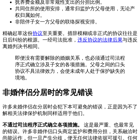
抚养费金额及非常规性支出的分担比例。
共同住所的使用安排，通常归监护方父母使用，无论产
权归属如何。
非陪伴子女一方父母的联络探视安排。
精确起草这份
协议
至关重要。措辞模糊或非正式的协议往往是
日后纠纷的根源。一经司法批准，
违反协议的法律后果
与违反
离婚判决书相同。
即便没有需要解除的婚姻关系，也必须通过司法程
序正式确立涉及子女的各项措施。父母之间的口头
协议不具法律效力，会使未成年人处于保护缺失的
境地。
非婚伴侣分居时的常见错误
许多未婚伴侣在分居时会犯下本可避免的错误，正是因为不了
解相关法律保护机制同样适用于他们。
不通过司法程序正式确立各项措施。
这是最严重、也最常见
的错误。许多非婚伴侣口头商定监护和费用分担，关系融洽时
尚能运作，但一旦产生分歧，便无任何法律依据可援引。任何