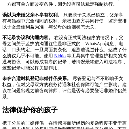
一方都可单方面改变条件，因为没有司法裁定强制执行。
误以为未婚父亲不享有权利。
只要亲子关系已确立，父亲享
有与婚姻中完全相同的权利。亲权由双方共同行使，监护安排
以子女最佳利益为准，与父母的婚姻状态无关。
不记录协议和沟通内容。
在没有正式司法程序的情况下，父
母之间关于监护的沟通往往是非正式的：WhatsApp消息、电
话、口头约定。一旦局面复杂化，追溯谁说过什么、达成了什
么协议几乎不可能。使用
Niddo
等工具集中管理监护相关的沟
通与协议，可以形成有序的记录，若情况最终进入司法程序，
这些记录可能发挥关键作用。
未在合适时机登记非婚伴侣关系。
尽管登记与否不影响子女
权益，但对父母双方的税务待遇和社会保障可能产生影响。建
议在问题出现之前咨询律师，评估是否有必要登记非婚伴侣关
系。
法律保护你的孩子
携子分居的非婚伴侣，在情感层面所经历的复杂程度不亚于离