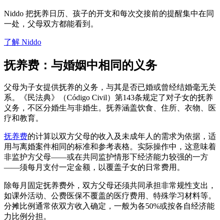
Niddo 把抚养日历、孩子的开支和每次交接前的提醒集中在同
一处，父母双方都能看到。
了解 Niddo
抚养费：与婚姻中相同的义务
父母为子女提供抚养的义务，与其是否已婚或曾经结婚毫无关
系。《民法典》（Código Civil）第143条规定了对子女的抚养
义务，不区分婚生与非婚生。抚养涵盖饮食、住所、衣物、医
疗和教育。
抚养费
的计算以双方父母的收入及未成年人的需求为依据，适
用与离婚案件相同的标准和参考表格。实际操作中，这意味着
非监护方父母——或在共同监护情形下经济能力较强的一方
——须每月支付一定金额，以覆盖子女的日常费用。
除每月固定抚养费外，双方父母还须共同承担非常规性支出，
如课外活动、公费医保不覆盖的医疗费用、特殊学习材料等。
分摊比例通常依双方收入确定，一般为各50%或按各自经济能
力比例分担。