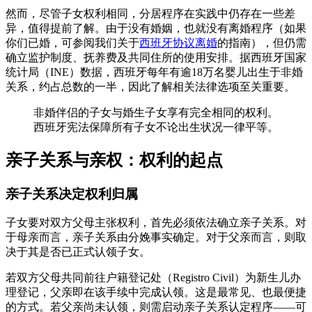
然而，尽管子女权利相同，分居程序在实践中仍存在一些差
异，值得提前了解。由于没有婚姻，也就没有离婚程序（如果
你们已婚，可参阅我们关于
西班牙协议离婚
的指南），但仍需
确立监护制度、抚养费及共同住所的使用安排。据西班牙国家
统计局（INE）数据，西班牙每年有逾18万名婴儿出生于非婚
关系，约占总数的一半，因此了解相关法律选项至关重要。
非婚伴侣的子女与婚生子女享有完全相同的权利。
西班牙宪法保障所有子女不论出生状况一律平等。
亲子关系与亲权：权利的起点
亲子关系决定权利归属
子女要对双方父母主张权利，首先必须依法确立亲子关系。对
于母亲而言，亲子关系由分娩事实确定。对于父亲而言，则取
决于其是否已正式认领子女。
若双方父母共同前往户籍登记处（Registro Civil）为新生儿办
理登记，父亲即在该手续中完成认领。这是最常见、也最便捷
的方式。若父亲尚未认领，则需启动亲子关系认定程序——可