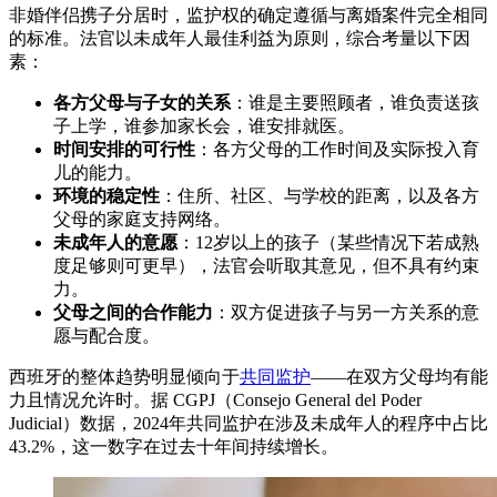
非婚伴侣携子分居时，监护权的确定遵循与离婚案件完全相同
的标准。法官以未成年人最佳利益为原则，综合考量以下因
素：
各方父母与子女的关系
：谁是主要照顾者，谁负责送孩
子上学，谁参加家长会，谁安排就医。
时间安排的可行性
：各方父母的工作时间及实际投入育
儿的能力。
环境的稳定性
：住所、社区、与学校的距离，以及各方
父母的家庭支持网络。
未成年人的意愿
：12岁以上的孩子（某些情况下若成熟
度足够则可更早），法官会听取其意见，但不具有约束
力。
父母之间的合作能力
：双方促进孩子与另一方关系的意
愿与配合度。
西班牙的整体趋势明显倾向于
共同监护
——在双方父母均有能
力且情况允许时。据 CGPJ（Consejo General del Poder
Judicial）数据，2024年共同监护在涉及未成年人的程序中占比
43.2%，这一数字在过去十年间持续增长。