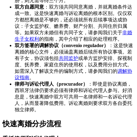
胁，则无需等待三个月。
双方自愿同意
：双方须共同同意离婚，并就离婚条件达
成一致。这是快速离婚与诉讼离婚的根本区别。仅仅双
方都想离婚是不够的，还必须就所有后续事项达成协
议：子女监护权、赡养费、财产分割、共同住所归属
等。如果双方未婚但有共同子女，请参阅我们关于
非婚
生子女权利
的指南，其中介绍了相应的处理程序。
双方签署的调解协议（convenio regulador）
：这是快速
离婚的核心文件，必须涵盖离婚后续所有协议事项。若
有子女，协议须包括
共同监护
或单方监护安排、探视制
度、抚养费、家庭住所的使用权，以及费用分担方式。
如需深入了解该文件的编制方式，请参阅我们的
调解协
议指南
。
律师与诉讼代理人（procurador）
：即使是协议离婚，
西班牙法律仍要求必须有律师和诉讼代理人参与。好消
息是，快速离婚中双方可共用一名律师和一名诉讼代理
人，从而显著降低费用。诉讼离婚则要求双方各自委托
独立律师。
快速离婚分步流程