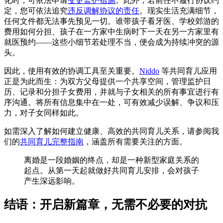
化时，可依法申请
变更监护措施
。此外，若前任不履行协议约
定，您可依法追究
违反调解协议的责任
。现实生活充满细节，
任何文件都无法事先预见一切。谁带孩子看牙医、学校郊游的
费用如何分担、孩子在一方家中生病时下一天在另一方家里有
就医预约——这些小细节若处理不当，便会成为持续冲突的源
头。
因此，使用有效的协调工具至关重要。
Niddo
等共同育儿应用
正是为此而生：为双方父母提供一个共享空间，管理监护日
历、记录和分担子女费用，并就与子女相关的所有事宜进行有
序沟通。将所有信息集中在一处，可有效减少误解、争议和压
力，对子女同样如此。
如需深入了解如何建立健康、高效的共同育儿关系，请参阅我
们的
共同育儿完整指南
，涵盖所有需要关注的方面。
离婚是一段婚姻的终点，却是一种新型家庭关系的
起点。从第一天起就做好共同育儿安排，会对孩子
产生深远影响。
结语：开启新篇章，无需不必要的对抗