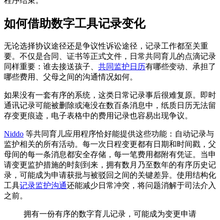
程序结束。
如何借助数字工具记录变化
无论选择协议途径还是争议性诉讼途径，记录工作都至关重
要。不仅是合同、证书等正式文件，日常共同育儿的点滴记录
同样重要：谁去接送孩子、
共同监护日历
有哪些变动、承担了
哪些费用、父母之间的沟通情况如何。
如果没有一套有序的系统，这类日常记录事后很难复原。即时
通讯记录可能被删除或淹没在数百条消息中，纸质日历无法留
存变更痕迹，电子表格中的费用记录也容易出现争议。
Niddo
等共同育儿应用程序恰好能提供这些功能：自动记录与
监护相关的所有活动。每一次日程变更都有日期和时间戳，父
母间的每一条消息都安全存储，每一笔费用都附有凭证。当申
请变更监护措施的时刻到来，拥有数月乃至数年的有序历史记
录，可能成为申请获批与被驳回之间的关键差异。使用结构化
工具
记录监护沟通
还能减少日常冲突，将问题消解于司法介入
之前。
拥有一份有序的数字育儿记录，可能成为变更申请