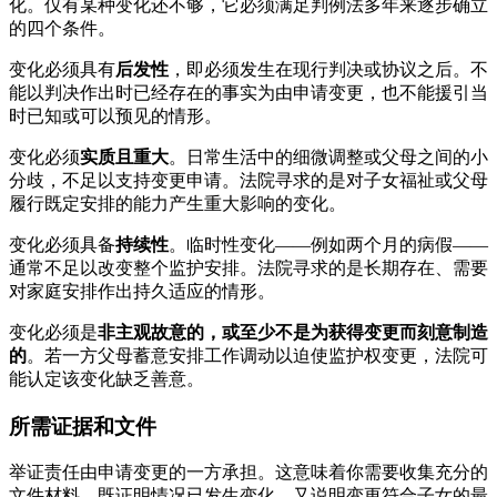
化。仅有某种变化还不够，它必须满足判例法多年来逐步确立
的四个条件。
变化必须具有
后发性
，即必须发生在现行判决或协议之后。不
能以判决作出时已经存在的事实为由申请变更，也不能援引当
时已知或可以预见的情形。
变化必须
实质且重大
。日常生活中的细微调整或父母之间的小
分歧，不足以支持变更申请。法院寻求的是对子女福祉或父母
履行既定安排的能力产生重大影响的变化。
变化必须具备
持续性
。临时性变化——例如两个月的病假——
通常不足以改变整个监护安排。法院寻求的是长期存在、需要
对家庭安排作出持久适应的情形。
变化必须是
非主观故意的，或至少不是为获得变更而刻意制造
的
。若一方父母蓄意安排工作调动以迫使监护权变更，法院可
能认定该变化缺乏善意。
所需证据和文件
举证责任由申请变更的一方承担。这意味着你需要收集充分的
文件材料，既证明情况已发生变化，又说明变更符合子女的最