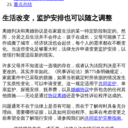
重点总结
生活改变，监护安排也可以随之调整
离婚判决和离婚协议是在家庭生活的某一特定阶段制定的。然
而，分居之后生活并不会停止：孩子在成长，父母可能换了工
作或搬了城市，经济状况也会起伏，每个人的需求都在不断变
化。当这些变化足够重大时，法律允许申请变更监护安排，以
使现行制度适应新的现实。
许多父母并不知道这一选项的存在，或者认为法院判决是不可
更改的。其实并非如此。《民事诉讼法》第775条明确规定，
家庭案件中已采取的措施，如果当初裁定时所依据的情况发生
了实质性变化，可以申请变更。这一规定适用于
共同监护
、单
亲监护、探视安排、抚养费，以及
婚姻协议
中所包含的任何其
他措施——无论是通过
协议离婚
还是争议性诉讼程序达成的。
问题通常不在于法律上是否有可能，而在于了解何时具备充分
理由、需要哪些证据，以及如何启动程序。如果在考虑变更之
前希望全面了解现行安排，请参阅我们的
共同监护完整指南
。