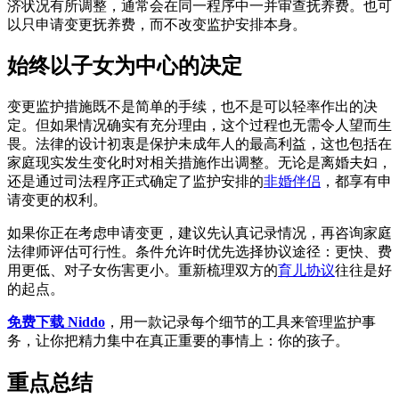
济状况有所调整，通常会在同一程序中一并审查抚养费。也可
以只申请变更抚养费，而不改变监护安排本身。
始终以子女为中心的决定
变更监护措施既不是简单的手续，也不是可以轻率作出的决
定。但如果情况确实有充分理由，这个过程也无需令人望而生
畏。法律的设计初衷是保护未成年人的最高利益，这也包括在
家庭现实发生变化时对相关措施作出调整。无论是离婚夫妇，
还是通过司法程序正式确定了监护安排的
非婚伴侣
，都享有申
请变更的权利。
如果你正在考虑申请变更，建议先认真记录情况，再咨询家庭
法律师评估可行性。条件允许时优先选择协议途径：更快、费
用更低、对子女伤害更小。重新梳理双方的
育儿协议
往往是好
的起点。
免费下载 Niddo
，用一款记录每个细节的工具来管理监护事
务，让你把精力集中在真正重要的事情上：你的孩子。
重点总结