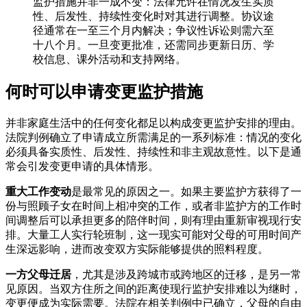
监护措施并非一成不变：法律允许在情况发生实质
性、后发性、持续性变化时对其进行调整。协议途
径通常在一至三个月内解决；争议性诉讼则需六至
十八个月。一旦变更批准，还需同步更新日历、学
校信息、课外活动和支持网络。
何时可以申请变更监护措施
并非家庭生活中的任何变化都足以构成变更监护安排的理由。
法院判例确立了申请成立所需满足的一系列标准：情况的变化
必须具备实质性、后发性、持续性和非主观故意性。以下是通
常会引发变更申请的具体情形。
重大工作变动
是最常见的原因之一。如果主要监护方获得了一
份与照顾子女在时间上相冲突的工作，或者非监护方的工作时
间调整后可以承担更多的陪伴时间，则有理由重新审视现行安
排。大量工人实行轮班制，这一现实可能对父母的可用时间产
生深远影响，进而改变双方实际能够提供的照料程度。
一方父母迁居
，尤其是涉及跨城市或跨地区的迁移，是另一常
见原因。当双方住所之间的距离使现行监护安排难以为继时，
变更便成为实际需要。法院在相关判例中已确立，父母的自由