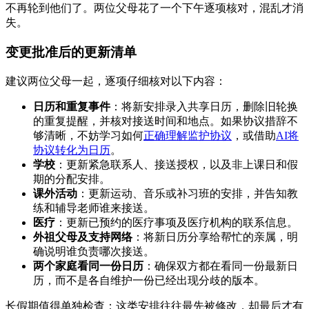
不再轮到他们了。两位父母花了一个下午逐项核对，混乱才消
失。
变更批准后的更新清单
建议两位父母一起，逐项仔细核对以下内容：
日历和重复事件
：将新安排录入共享日历，删除旧轮换
的重复提醒，并核对接送时间和地点。如果协议措辞不
够清晰，不妨学习如何
正确理解监护协议
，或借助
AI将
协议转化为日历
。
学校
：更新紧急联系人、接送授权，以及非上课日和假
期的分配安排。
课外活动
：更新运动、音乐或补习班的安排，并告知教
练和辅导老师谁来接送。
医疗
：更新已预约的医疗事项及医疗机构的联系信息。
外祖父母及支持网络
：将新日历分享给帮忙的亲属，明
确说明谁负责哪次接送。
两个家庭看同一份日历
：确保双方都在看同一份最新日
历，而不是各自维护一份已经出现分歧的版本。
长假期值得单独检查：这类安排往往最先被修改，却最后才有