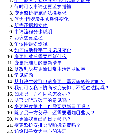
生活改变，监护安排也可以随之调整
何时可以申请变更监护措施
变更监护措施的法律要求
何为"情况发生实质性变化"
所需证据和文件
申请流程分步说明
协议变更途径
争议性诉讼途径
如何借助数字工具记录变化
变更批准后需要更新什么
变更批准后的更新清单
修改判决与更新日常生活是两回事
常见问题
从判决生效到申请变更，需要等多长时间？
我们可以私下协商改变安排，不经过法院吗？
如果另一方不同意怎么办？
法官会听取孩子的意见吗？
变更幅度很小，也需要更新日历吗？
除了另一方父母，还需要通知哪些人？
只更新我自己的日历够吗？
变更监护安排会影响抚养费吗？
始终以子女为中心的决定