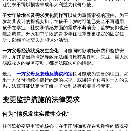
迁徙权不得以损害未成年人利益为代价行使。
子女年龄增长及需求变化
同样可以成为重新审视的理由。为三
岁幼儿设计的探视安排，在孩子十岁时可能已完全不再适用。
孩子在学业、社交和情感方面的需求不断演变，监护安排也应
随之调整。升入初中阶段的青少年往往需要更稳定的固定住
所，以维护社交关系和课外活动。
一方父母经济状况发生变化
，可能同时影响抚养费和监护安
排，尤其是当新情况导致无法维持原有条件时。失业、重大疾
病或收入的显著变动，都是法院认可的情形。
最后，
一方父母反复违反协议约定
也可能成为变更的理由。如
果一方父母持续不履行约定的探视，或阻碍子女与另一方的关
系，法院可能认定为了维护子女利益有必要进行变更。
变更监护措施的法律要求
何为"情况发生实质性变化"
任何监护变更申请的核心，在于证明确实存在实质性的情况变