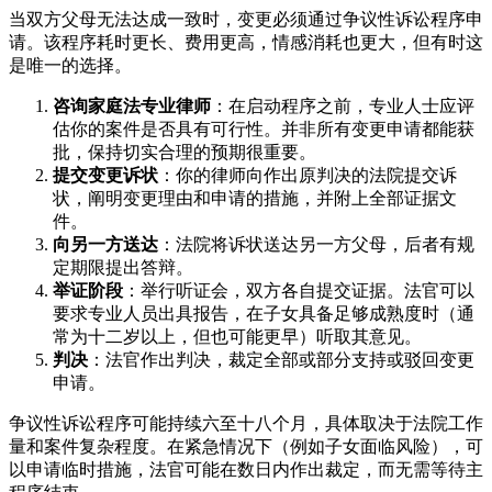
当双方父母无法达成一致时，变更必须通过争议性诉讼程序申
请。该程序耗时更长、费用更高，情感消耗也更大，但有时这
是唯一的选择。
咨询家庭法专业律师
：在启动程序之前，专业人士应评
估你的案件是否具有可行性。并非所有变更申请都能获
批，保持切实合理的预期很重要。
提交变更诉状
：你的律师向作出原判决的法院提交诉
状，阐明变更理由和申请的措施，并附上全部证据文
件。
向另一方送达
：法院将诉状送达另一方父母，后者有规
定期限提出答辩。
举证阶段
：举行听证会，双方各自提交证据。法官可以
要求专业人员出具报告，在子女具备足够成熟度时（通
常为十二岁以上，但也可能更早）听取其意见。
判决
：法官作出判决，裁定全部或部分支持或驳回变更
申请。
争议性诉讼程序可能持续六至十八个月，具体取决于法院工作
量和案件复杂程度。在紧急情况下（例如子女面临风险），可
以申请临时措施，法官可能在数日内作出裁定，而无需等待主