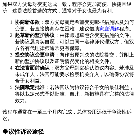
如果双方父母对变更达成一致，程序会更加简便、快捷且经
济。这是法院首选的方式，通常对子女也最为有利。
协商新条款
：双方父母商定希望变更哪些措施以及如何
变更。若直接协商存在困难，建议借助
家庭调解
程序。
起草新的监护协议
：由律师起草包含变更措施的文件。
若协议属真实自愿，可以由同一名律师代理双方，但双
方各有代理律师通常更有保障。
提交协议变更申请
：向作出原判决的法院提交，并附上
新的监护协议以及证明情况变化的相关文件。
在法官面前确认
：双方父母到庭确认协议内容。若涉及
未成年人，法官可能要求检察机关介入，以确保协议符
合子女利益。
法院裁定批准
：若法官认为协议符合子女的最佳利益，
将以裁定形式予以批准。自此，新措施具有完整的法律
效力。
该程序通常在一至三个月内完成，总体费用远低于争议性诉
讼。
争议性诉讼途径